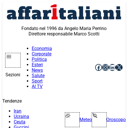
Vai
al
contenuto
Fondato nel 1996 da Angelo Maria Perrino
Direttore responsabile Marco Scotti
Economia
Corporate
Politica
Esteri
Facebook
Instagr
Linke
X
News
Sezioni
Salute
Sport
AI TV
Tendenze
Iran
Ucraina
Meteo
Oroscopo
Ceuta
Guccini