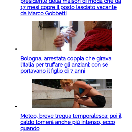
presidente della maison di moda che da
17 mesi copre il posto lasciato vacante
da Marco Gobbetti
Bologna, arrestata coppia che girava
l’Italia per truffare gli anziani: con sé
portavano il figlio di 7 anni
Meteo, breve tregua temporalesca: poi il
caldo tornerà anche più intenso, ecco
quando