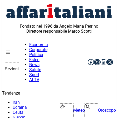
Vai
al
contenuto
Fondato nel 1996 da Angelo Maria Perrino
Direttore responsabile Marco Scotti
Economia
Corporate
Politica
Esteri
Facebook
Instagr
Linke
X
News
Sezioni
Salute
Sport
AI TV
Tendenze
Iran
Ucraina
Meteo
Oroscopo
Ceuta
Guccini