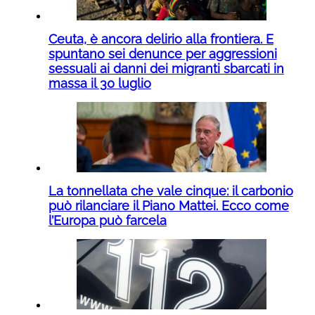
Ceuta, è ancora delirio alla frontiera. E
spuntano sei denunce per aggressioni
sessuali ai danni dei migranti sbarcati in
massa il 30 luglio
La tonnellata che vale cinque: il carbonio
può rilanciare il Piano Mattei. Ecco come
l’Europa può farcela