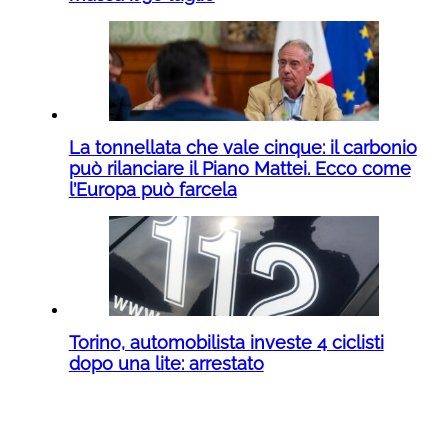
La tonnellata che vale cinque: il carbonio
può rilanciare il Piano Mattei. Ecco come
l’Europa può farcela
Torino, automobilista investe 4 ciclisti
dopo una lite: arrestato