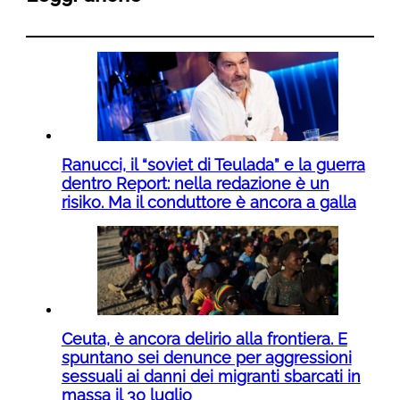
Ranucci, il “soviet di Teulada” e la guerra
dentro Report: nella redazione è un
risiko. Ma il conduttore è ancora a galla
Ceuta, è ancora delirio alla frontiera. E
spuntano sei denunce per aggressioni
sessuali ai danni dei migranti sbarcati in
massa il 30 luglio