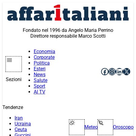
Vai
al
contenuto
Fondato nel 1996 da Angelo Maria Perrino
Direttore responsabile Marco Scotti
Economia
Corporate
Politica
Esteri
Facebook
Instagr
Linke
X
News
Sezioni
Salute
Sport
AI TV
Tendenze
Iran
Ucraina
Meteo
Oroscopo
Ceuta
Guccini