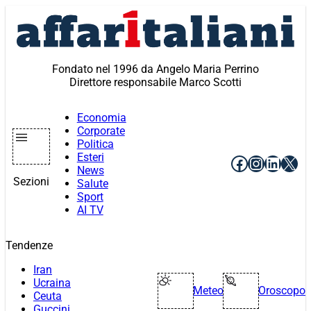
Vai
al
contenuto
Fondato nel 1996 da Angelo Maria Perrino
Direttore responsabile Marco Scotti
Economia
Corporate
Politica
Esteri
Facebook
Instagr
Linke
X
News
Sezioni
Salute
Sport
AI TV
Tendenze
Iran
Ucraina
Meteo
Oroscopo
Ceuta
Guccini