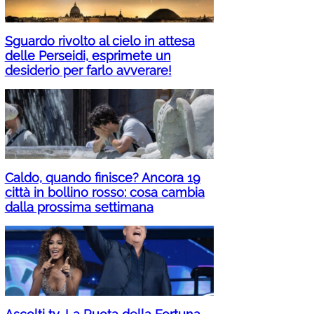
Sguardo rivolto al cielo in attesa
delle Perseidi, esprimete un
desiderio per farlo avverare!
Caldo, quando finisce? Ancora 19
città in bollino rosso: cosa cambia
dalla prossima settimana