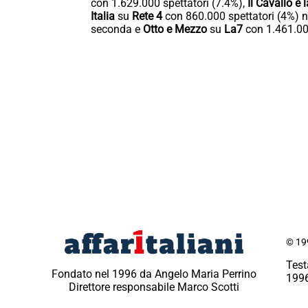
con 1.629.000 spettatori (7.4%),
Il Cavallo e 
Italia
su
Rete 4
con 860.000 spettatori (4%) n
seconda e
Otto e Mezzo
su
La7
con 1.461.000
© 199
Test
Fondato nel 1996 da Angelo Maria Perrino
1996
Direttore responsabile Marco Scotti