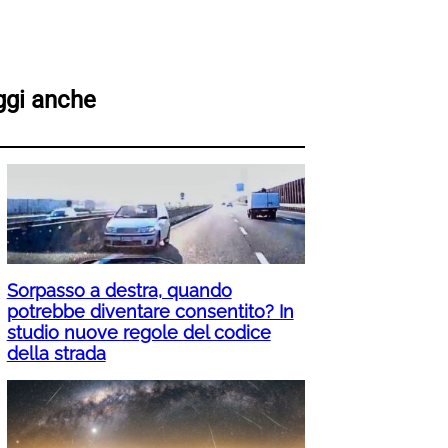
ggi anche
Sorpasso a destra, quando
potrebbe diventare consentito? In
studio nuove regole del codice
della strada