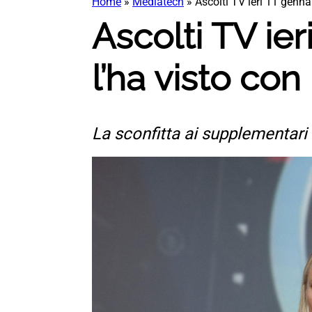
Home
»
Mediatech
»
Ascolti TV ieri 11 gennai
Ascolti TV ier
l’ha visto con
La sconfitta ai supplementari d