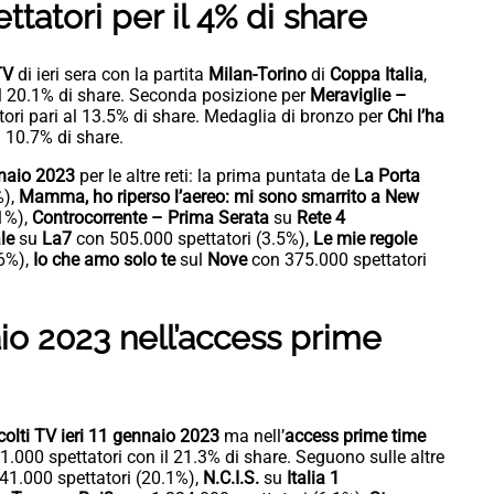
tatori per il 4% di share
 TV
di ieri sera con la partita
Milan-Torino
di
Coppa Italia
,
il 20.1% di share. Seconda posizione per
Meraviglie –
ori pari al 13.5% di share. Medaglia di bronzo per
Chi l’ha
l 10.7% di share.
nnaio 2023
per le altre reti: la prima puntata de
La Porta
%),
Mamma, ho riperso l’aereo: mi sono smarrito a New
.1%),
Controcorrente – Prima Serata
su
Rete 4
le
su
La7
con 505.000 spettatori (3.5%),
Le mie regole
.6%),
Io che amo solo te
sul
Nove
con 375.000 spettatori
aio 2023 nell’access prime
colti TV ieri 11 gennaio 2023
ma nell’
access prime time
01.000 spettatori con il 21.3% di share. Seguono sulle altre
41.000 spettatori (20.1%),
N.C.I.S.
su
Italia 1