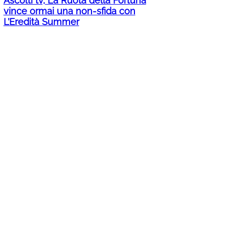
Ascolti tv, La Ruota della Fortuna
vince ormai una non-sfida con
L’Eredità Summer