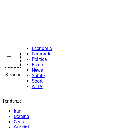
Vai
al
contenuto
Economia
Corporate
Politica
Esteri
News
Sezioni
Salute
Sport
AI TV
Tendenze
Iran
Ucraina
Ceuta
Guccini