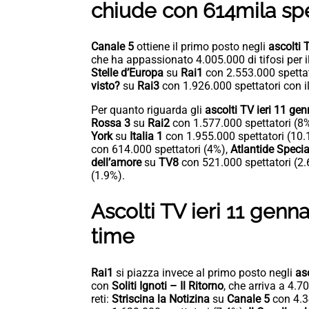
chiude con 614mila spet
Canale 5
ottiene il primo posto negli
ascolti
che ha appassionato 4.005.000 di tifosi per 
Stelle d’Europa
su
Rai1
con 2.553.000 spettat
visto?
su
Rai3
con 1.926.000 spettatori con i
Per quanto riguarda gli
ascolti TV ieri 11 ge
Rossa 3
su
Rai2
con 1.577.000 spettatori (8
York
su
Italia 1
con 1.955.000 spettatori (10
con 614.000 spettatori (4%),
Atlantide Specia
dell’amore
su
TV8
con 521.000 spettatori (2
(1.9%).
Ascolti TV ieri 11 genn
time
Rai1
si piazza invece al primo posto negli
as
con
Soliti Ignoti – Il Ritorno
, che arriva a 4.7
reti:
Striscina la Notizina
su
Canale 5
con 4.3