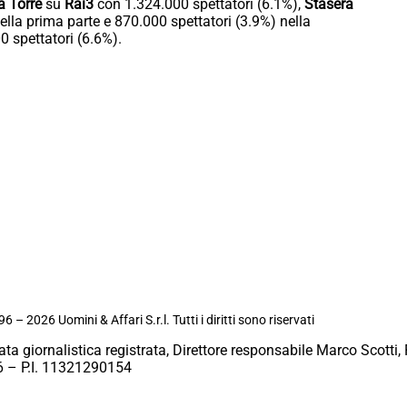
la Torre
su
Rai3
con 1.324.000 spettatori (6.1%),
Stasera
ella prima parte e 870.000 spettatori (3.9%) nella
 spettatori (6.6%).
6 – 2026 Uomini & Affari S.r.l. Tutti i diritti sono riservati
ata giornalistica registrata, Direttore responsabile Marco Scotti, 
 – P.I. 11321290154