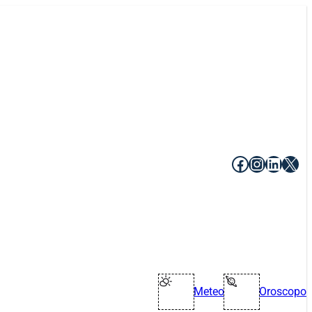
Facebook
Instagr
Linke
X
Meteo
Oroscopo