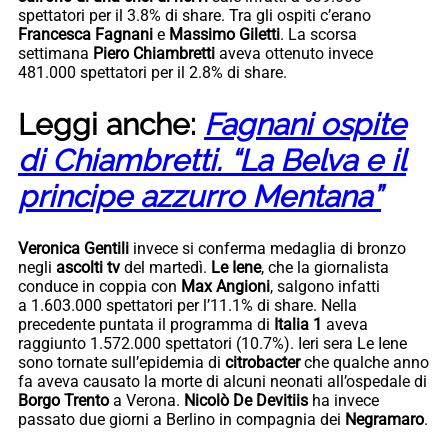
spettatori per il 3.8% di share. Tra gli ospiti c’erano
Francesca Fagnani
e
Massimo Giletti
. La scorsa
settimana
Piero Chiambretti
aveva ottenuto invece
481.000 spettatori per il 2.8% di share.
Leggi anche:
Fagnani ospite
di Chiambretti. “La Belva e il
principe azzurro Mentana”
Veronica Gentili
invece si conferma medaglia di bronzo
negli
ascolti tv
del martedì.
Le Iene
, che la giornalista
conduce in coppia con
Max Angioni
, salgono infatti
a 1.603.000 spettatori per l’11.1% di share. Nella
precedente puntata il programma di
Italia 1
aveva
raggiunto 1.572.000 spettatori (10.7%). Ieri sera Le Iene
sono tornate sull’epidemia di
citrobacter
che qualche anno
fa aveva causato la morte di alcuni neonati all’ospedale di
Borgo Trento
a Verona.
Nicolò De Devitiis
ha invece
passato due giorni a Berlino in compagnia dei
Negramaro
.