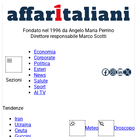
Vai
al
contenuto
Fondato nel 1996 da Angelo Maria Perrino
Direttore responsabile Marco Scotti
Economia
Corporate
Politica
Esteri
Facebook
Instagr
Linke
X
News
Sezioni
Salute
Sport
AI TV
Tendenze
Iran
Ucraina
Meteo
Oroscopo
Ceuta
Guccini