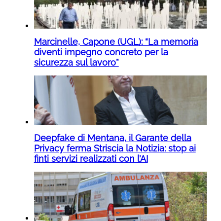
Marcinelle, Capone (UGL): “La memoria
diventi impegno concreto per la
sicurezza sul lavoro”
Deepfake di Mentana, il Garante della
Privacy ferma Striscia la Notizia: stop ai
finti servizi realizzati con l’AI