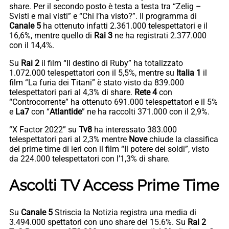
share. Per il secondo posto è testa a testa tra “Zelig –
Svisti e mai visti” e “Chi l’ha visto?”. Il programma di
Canale 5
ha ottenuto infatti 2.361.000 telespettatori e il
16,6%, mentre quello di
Rai 3
ne ha registrati 2.377.000
con il 14,4%.
Su
Rai 2
il film “Il destino di Ruby” ha totalizzato
1.072.000 telespettatori con il 5,5%, mentre su
Italia 1
il
film “La furia dei Titani” è stato visto da 839.000
telespettatori pari al 4,3% di share.
Rete 4
con
“Controcorrente” ha ottenuto 691.000 telespettatori e il 5%
e
La7
con “
Atlantide
” ne ha raccolti 371.000 con il 2,9%.
“X Factor 2022” su
Tv8
ha interessato 383.000
telespettatori pari al 2,3% mentre
Nove
chiude la classifica
del prime time di ieri con il film “Il potere dei soldi”, visto
da 224.000 telespettatori con l’1,3% di share.
Ascolti TV Access Prime Time
Su
Canale 5
Striscia la Notizia registra una media di
3.494.000 spettatori con uno share del 15.6%. Su
Rai 2