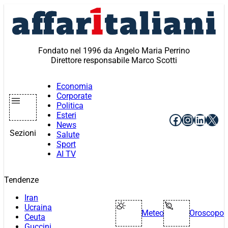
Vai
al
contenuto
Fondato nel 1996 da Angelo Maria Perrino
Direttore responsabile Marco Scotti
Economia
Corporate
Politica
Esteri
Facebook
Instagr
Linke
X
News
Sezioni
Salute
Sport
AI TV
Tendenze
Iran
Ucraina
Meteo
Oroscopo
Ceuta
Guccini