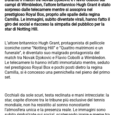
campi di Wimbledon, l’attore britannico Hugh Grant è stato
sorpreso dalle telecamere mentre si assopiva nel
prestigioso Royal Box, proprio alle spalle della regina
Camilla. Le immagini, subito diventate virali, hanno fatto il
giro dei social e riacceso la simpatia del pubblico per la
star di Notting Hill.
L’attore britannico Hugh Grant, protagonista di pellicole
iconiche come “Notting Hill” e “Quattro matrimoni e un
funerale”, è diventato suo malgrado protagonista del
match tra Novak Djokovic e Flavio Cobolli a Wimbledon.
Le telecamere lo hanno infatti immortalato mentre, seduto
nel prestigioso Royal Box e pochi posti dietro la regina
Camilla, si è concesso una pennichella nel pieno del primo
set.
Occhiali da sole scuri, testa reclinata e mani intrecciate: la
star, ospite d’onore tra le tribune più esclusive del tennis
mondiale, non ha resistito al sonno nonostante
l’atmosfera unica e la presenza reale. Le immagini sono
subito rimbalzate sui social, scatenando ironie e meme tra