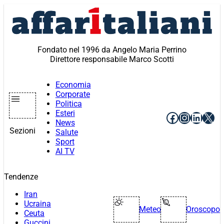
Vai
al
contenuto
Fondato nel 1996 da Angelo Maria Perrino
Direttore responsabile Marco Scotti
Economia
Corporate
Politica
Esteri
Facebook
Instagr
Linke
X
News
Sezioni
Salute
Sport
AI TV
Tendenze
Iran
Ucraina
Meteo
Oroscopo
Ceuta
Guccini