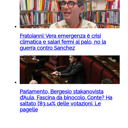
Fratoianni: Vera emergenza è crisi
climatica e salari fermi al palo, no la
guerra contro Sanchez
Parlamento, Bergesio stakanovista
d’Aula, Fascina da binocolo. Conte? Ha
saltato l’83,14% delle votazioni. Le
pagelle