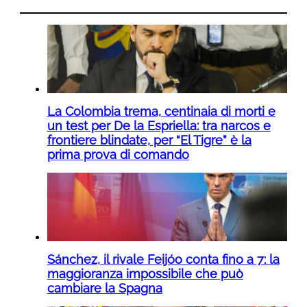
La Colombia trema, centinaia di morti e
un test per De la Espriella: tra narcos e
frontiere blindate, per “El Tigre” è la
prima prova di comando
Sánchez, il rivale Feijóo conta fino a 7: la
maggioranza impossibile che può
cambiare la Spagna