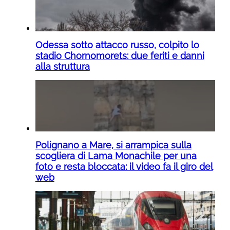
Odessa sotto attacco russo, colpito lo
stadio Chornomorets: due feriti e danni
alla struttura
Polignano a Mare, si arrampica sulla
scogliera di Lama Monachile per una
foto e resta bloccata: il video fa il giro del
web