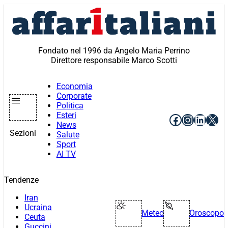
Vai
al
contenuto
Fondato nel 1996 da Angelo Maria Perrino
Direttore responsabile Marco Scotti
Economia
Corporate
Politica
Esteri
Facebook
Instagr
Linke
X
News
Sezioni
Salute
Sport
AI TV
Tendenze
Iran
Ucraina
Meteo
Oroscopo
Ceuta
Guccini