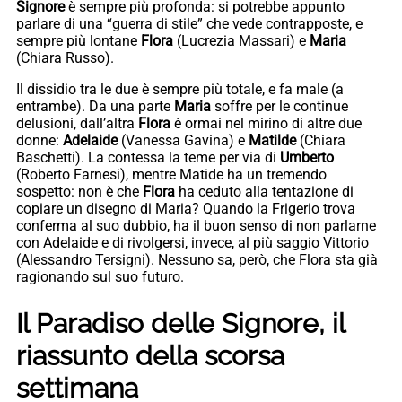
Signore
è sempre più profonda: si potrebbe appunto
parlare di una “guerra di stile” che vede contrapposte, e
sempre più lontane
Flora
(Lucrezia Massari) e
Maria
(Chiara Russo).
Il dissidio tra le due è sempre più totale, e fa male (a
entrambe). Da una parte
Maria
soffre per le continue
delusioni, dall’altra
Flora
è ormai nel mirino di altre due
donne:
Adelaide
(Vanessa Gavina) e
Matilde
(Chiara
Baschetti). La contessa la teme per via di
Umberto
(Roberto Farnesi), mentre Matide ha un tremendo
sospetto: non è che
Flora
ha ceduto alla tentazione di
copiare un disegno di Maria? Quando la Frigerio trova
conferma al suo dubbio, ha il buon senso di non parlarne
con Adelaide e di rivolgersi, invece, al più saggio Vittorio
(Alessandro Tersigni). Nessuno sa, però, che Flora sta già
ragionando sul suo futuro.
Il Paradiso delle Signore, il
riassunto della scorsa
settimana