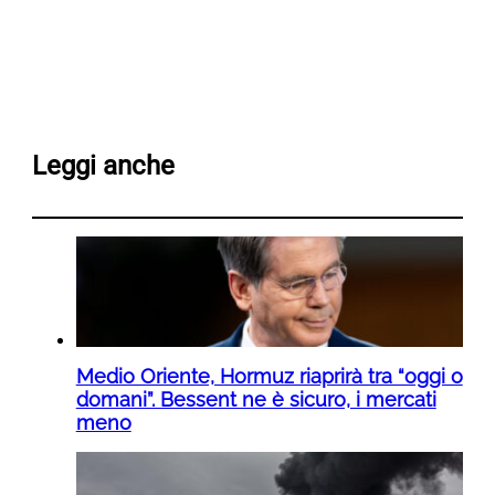
Leggi anche
Medio Oriente, Hormuz riaprirà tra “oggi o
domani”. Bessent ne è sicuro, i mercati
meno