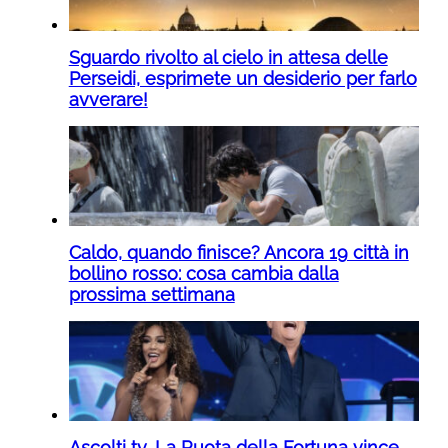
Sguardo rivolto al cielo in attesa delle
Perseidi, esprimete un desiderio per farlo
avverare!
Caldo, quando finisce? Ancora 19 città in
bollino rosso: cosa cambia dalla
prossima settimana
Ascolti tv, La Ruota della Fortuna vince