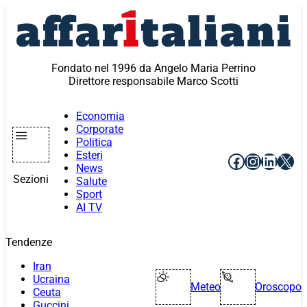
Vai
al
contenuto
Fondato nel 1996 da Angelo Maria Perrino
Direttore responsabile Marco Scotti
Economia
Corporate
Politica
Esteri
Facebook
Instagr
Linke
X
News
Sezioni
Salute
Sport
AI TV
Tendenze
Iran
Ucraina
Meteo
Oroscopo
Ceuta
Guccini