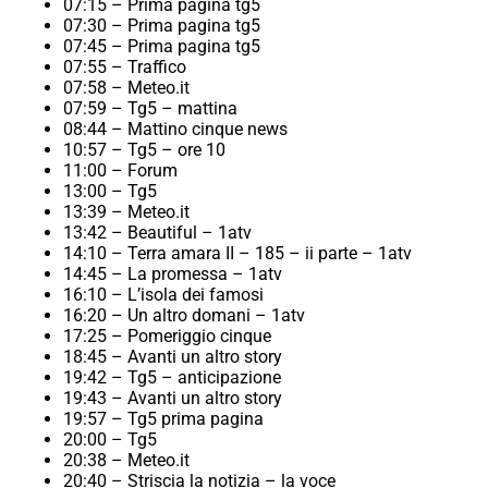
07:15 – Prima pagina tg5
07:30 – Prima pagina tg5
07:45 – Prima pagina tg5
07:55 – Traffico
07:58 – Meteo.it
07:59 – Tg5 – mattina
08:44 – Mattino cinque news
10:57 – Tg5 – ore 10
11:00 – Forum
13:00 – Tg5
13:39 – Meteo.it
13:42 – Beautiful – 1atv
14:10 – Terra amara II – 185 – ii parte – 1atv
14:45 – La promessa – 1atv
16:10 – L’isola dei famosi
16:20 – Un altro domani – 1atv
17:25 – Pomeriggio cinque
18:45 – Avanti un altro story
19:42 – Tg5 – anticipazione
19:43 – Avanti un altro story
19:57 – Tg5 prima pagina
20:00 – Tg5
20:38 – Meteo.it
20:40 – Striscia la notizia – la voce