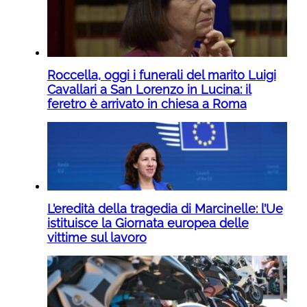
Roccella, oggi i funerali del marito Luigi
Cavallari a San Lorenzo in Lucina: il
feretro è arrivato in chiesa a Roma
L’eredità della tragedia di Marcinelle: l’Ue
istituisce la Giornata europea delle
vittime sul lavoro