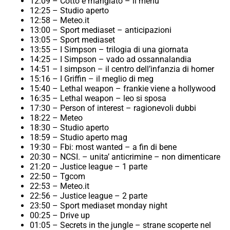
12:09 – Cotto e mangiato – il menu’
12:25 – Studio aperto
12:58 – Meteo.it
13:00 – Sport mediaset – anticipazioni
13:05 – Sport mediaset
13:55 – I Simpson – trilogia di una giornata
14:25 – I Simpson – vado ad ossannalandia
14:51 – I simpson – il centro dell’infanzia di homer
15:16 – I Griffin – il meglio di meg
15:40 – Lethal weapon – frankie viene a hollywood
16:35 – Lethal weapon – leo si sposa
17:30 – Person of interest – ragionevoli dubbi
18:22 – Meteo
18:30 – Studio aperto
18:59 – Studio aperto mag
19:30 – Fbi: most wanted – a fin di bene
20:30 – NCSI. – unita’ anticrimine – non dimenticare
21:20 – Justice league – 1 parte
22:50 – Tgcom
22:53 – Meteo.it
22:56 – Justice league – 2 parte
23:50 – Sport mediaset monday night
00:25 – Drive up
01:05 – Secrets in the jungle – strane scoperte nel