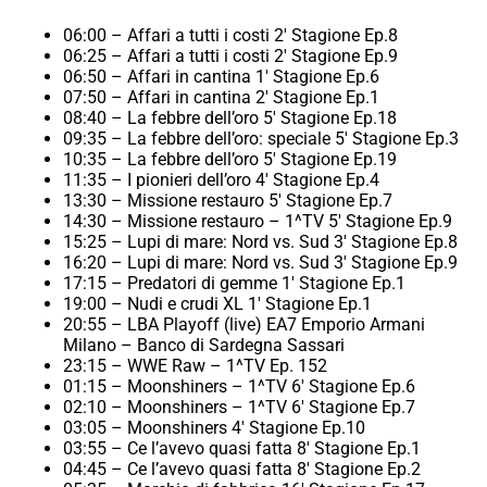
06:00 – Affari a tutti i costi 2′ Stagione Ep.8
06:25 – Affari a tutti i costi 2′ Stagione Ep.9
06:50 – Affari in cantina 1′ Stagione Ep.6
07:50 – Affari in cantina 2′ Stagione Ep.1
08:40 – La febbre dell’oro 5′ Stagione Ep.18
09:35 – La febbre dell’oro: speciale 5′ Stagione Ep.3
10:35 – La febbre dell’oro 5′ Stagione Ep.19
11:35 – I pionieri dell’oro 4′ Stagione Ep.4
13:30 – Missione restauro 5′ Stagione Ep.7
14:30 – Missione restauro – 1^TV 5′ Stagione Ep.9
15:25 – Lupi di mare: Nord vs. Sud 3′ Stagione Ep.8
16:20 – Lupi di mare: Nord vs. Sud 3′ Stagione Ep.9
17:15 – Predatori di gemme 1′ Stagione Ep.1
19:00 – Nudi e crudi XL 1′ Stagione Ep.1
20:55 – LBA Playoff (live) EA7 Emporio Armani
Milano – Banco di Sardegna Sassari
23:15 – WWE Raw – 1^TV Ep. 152
01:15 – Moonshiners – 1^TV 6′ Stagione Ep.6
02:10 – Moonshiners – 1^TV 6′ Stagione Ep.7
03:05 – Moonshiners 4′ Stagione Ep.10
03:55 – Ce l’avevo quasi fatta 8′ Stagione Ep.1
04:45 – Ce l’avevo quasi fatta 8′ Stagione Ep.2