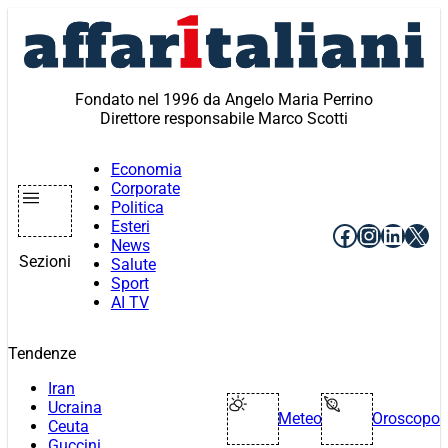
Vai
al
contenuto
Fondato nel 1996 da Angelo Maria Perrino
Direttore responsabile Marco Scotti
Economia
Corporate
Politica
Esteri
Facebook
Instagr
Linke
X
News
Sezioni
Salute
Sport
AI TV
Tendenze
Iran
Ucraina
Meteo
Oroscopo
Ceuta
Guccini