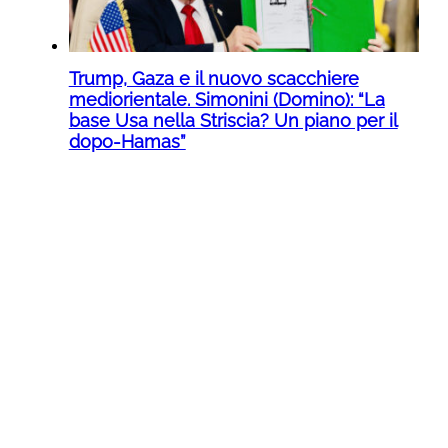
Trump, Gaza e il nuovo scacchiere
mediorientale. Simonini (Domino): “La
base Usa nella Striscia? Un piano per il
dopo-Hamas”