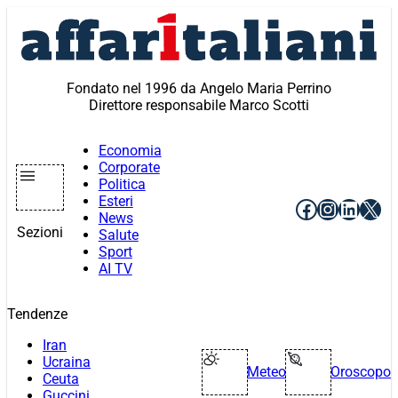
Vai
al
contenuto
Fondato nel 1996 da Angelo Maria Perrino
Direttore responsabile Marco Scotti
Economia
Corporate
Politica
Esteri
Facebook
Instagr
Linke
X
News
Sezioni
Salute
Sport
AI TV
Tendenze
Iran
Ucraina
Meteo
Oroscopo
Ceuta
Guccini