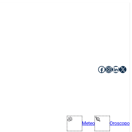
Facebook
Instagr
Linke
X
Meteo
Oroscopo