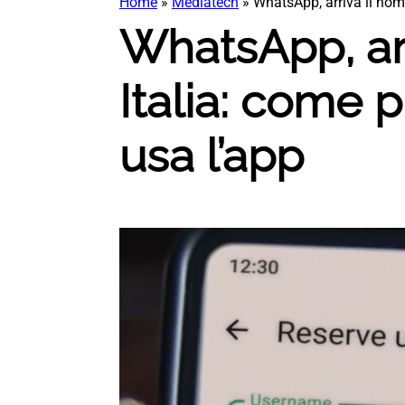
Home
»
Mediatech
»
WhatsApp, arriva il nom
WhatsApp, arr
Italia: come 
usa l’app