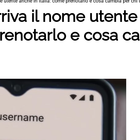
e utente anche in Italia: come prenotarlo e cosa cambia per chi 
iva il nome utente
prenotarlo e cosa c