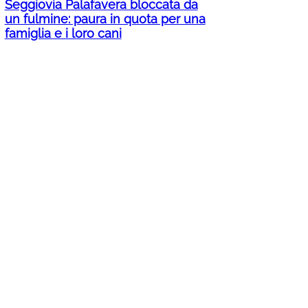
Seggiovia Palafavera bloccata da
un fulmine: paura in quota per una
famiglia e i loro cani