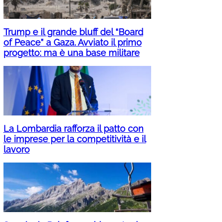
Trump e il grande bluff del “Board
of Peace” a Gaza. Avviato il primo
progetto: ma è una base militare
La Lombardia rafforza il patto con
le imprese per la competitività e il
lavoro