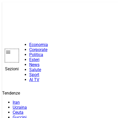
Vai
al
contenuto
Economia
Corporate
Politica
Esteri
News
Sezioni
Salute
Sport
AI TV
Tendenze
Iran
Ucraina
Ceuta
Guccini