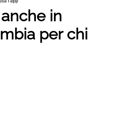
usa l’app
 anche in
ambia per chi