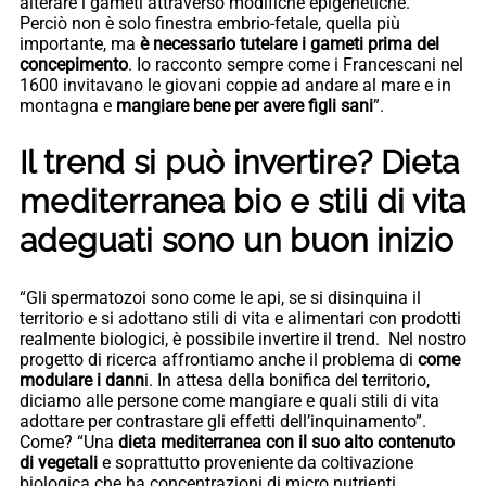
alterare i gameti attraverso modifiche epigenetiche.
Perciò non è solo finestra embrio-fetale, quella più
importante, ma
è necessario tutelare i gameti prima del
concepimento
. Io racconto sempre come i Francescani nel
1600 invitavano le giovani coppie ad andare al mare e in
montagna e
mangiare bene per avere figli sani
”.
Il trend si può invertire? Dieta
mediterranea bio e stili di vita
adeguati sono un buon inizio
“Gli spermatozoi sono come le api, se si disinquina il
territorio e si adottano stili di vita e alimentari con prodotti
realmente biologici, è possibile invertire il trend. Nel nostro
progetto di ricerca affrontiamo anche il problema di
come
modulare i dann
i. In attesa della bonifica del territorio,
diciamo alle persone come mangiare e quali stili di vita
adottare per contrastare gli effetti dell’inquinamento”.
Come? “Una
dieta mediterranea con il suo alto contenuto
di vegetali
e soprattutto proveniente da coltivazione
biologica che ha concentrazioni di micro nutrienti