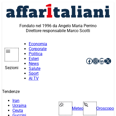
Vai
al
contenuto
Fondato nel 1996 da Angelo Maria Perrino
Direttore responsabile Marco Scotti
Economia
Corporate
Politica
Esteri
Facebook
Instagr
Linke
X
News
Sezioni
Salute
Sport
AI TV
Tendenze
Iran
Ucraina
Meteo
Oroscopo
Ceuta
Guccini