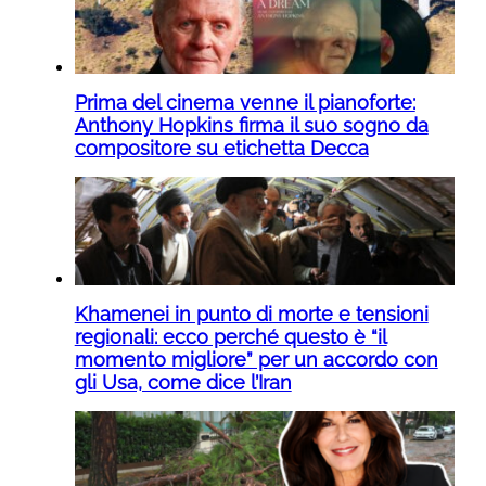
Prima del cinema venne il pianoforte:
Anthony Hopkins firma il suo sogno da
compositore su etichetta Decca
Khamenei in punto di morte e tensioni
regionali: ecco perché questo è “il
momento migliore” per un accordo con
gli Usa, come dice l’Iran