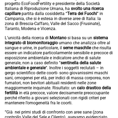
progetto EcoFoodFertility e presidente della Società
Italiana di Riproduzione Umana, ha
svolto una ricerca
capillare
partita dalla cosiddetta “
Terra dei Fuochi
” in
Campania, che si è estesa in diverse aree di Italia: la
zona di Brescia-Caffaro, Valle del Sacco (Frusinate),
Taranto, Modena e Vicenza.
L’unicità della ricerca di
Montano
si basa su un
sistema
integrato di biomonitoraggio
umano che analizza oltre al
sangue e urine, in particolare, il
seme maschile
che risulta
essere un indicatore particolarmente sensibile e precoce di
esposizione ambientale e indicatore anche di salute
generale, non a caso definito “
sentinella della salute
ambientale e generale
“. Inoltre i soggetti reclutati – in
gergo scientifico dette coorti- sono giovanissimi maschi
sani, omogenei per età, per indici di massa corporea, non
fumatori, non bevitori abituali residenti nelle zone
maggiormente inquinate. Risultato: un
calo drastico della
fertilità
in età precoce, valore decisamente preoccupante
perché riferito a giovani selezionati con rigidi criteri per
mantenere l’omogeneità fra le coorti.
“Già nei primi studi di confronto con aree sane (zona
controllo Valle del Sele e Cilento) avevamo evidenziato