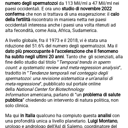
numero degli spermatozoi
da 113 Mil/ml a 47 Mil/ml nei
paesi occidentali. E ora uno
studio di novembre 2022
conferma
che non si trattava di una esagerazione: il
calo
della fertilità
riscontrato in maniera netta nei paesi
occidentali interessa anche i paesi una volta ritenuti ad
alta fecondità, come Asia, Africa, Sudamerica.
A livello globale, fra il 1973 e il 2018, vi è stata una
riduzione del 51.6% del numero degli spermatozoi. Ma il
dato più preoccupante è l’accelerazione che il fenomeno
ha subito negli ultimi 20 anni
. Tanto che gli scienziati, alla
fine dello studio dal titolo “
Temporal trends in sperm
count: a systematic review and meta-regression analysis
“,
tradotto in “
Tendenze temporali nel conteggio degli
spermatozoi: una revisione sistematica e un’analisi di
meta-regressione
“, pubblicato sul portale online
della
National Center for Biotechnology
Information
americana, parlano di “un
problema di salute
pubblica
” chiedendo un intervento di natura politica, non
solo clinica.
Ma qui
in Italia
qualcuno ha compiuto questa
analisi
con
una profondità unica a livello planetario.
Luigi Montano
,
urologo e andrologo dell’Asl di Salerno, coordinatore del