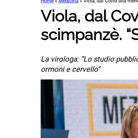
Home
»
Medicina
»
Viola, dal Covid alla me
Viola, dal Co
scimpanzè. “S
La virologa: “Lo studio pubbli
ormoni e cervello”