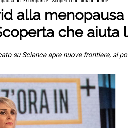
nopausa delle scimpanzè. “Scoperta che aiuta le donne”
vid alla menopausa 
coperta che aiuta 
cato su Science apre nuove frontiere, si pot