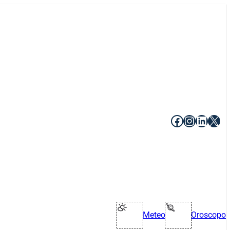
Facebook
Instagr
Linke
X
Meteo
Oroscopo