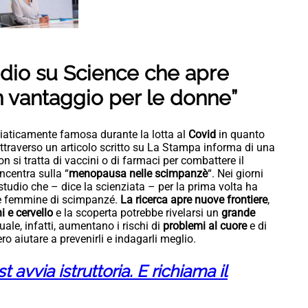
tudio su Science che apre
n vantaggio per le donne”
diaticamente famosa durante la lotta al
Covid
in quanto
ttraverso un articolo scritto su La Stampa informa di una
on si tratta di vaccini o di farmaci per combattere il
ncentra sulla “
menopausa nelle scimpanzè
“. Nei giorni
studio che – dice la scienziata – per la prima volta ha
le femmine di scimpanzé.
La ricerca apre nuove frontiere
,
i e cervello
e la scoperta potrebbe rivelarsi un
grande
ruale, infatti, aumentano i rischi di
problemi al cuore
e di
o aiutare a prevenirli e indagarli meglio.
st avvia istruttoria. E richiama il