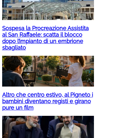
Sospesa la Procreazione Assistita
al San Raffaele: scatta il blocco
dopo l’impianto di un embrione
sbagliato
Altro che centro estivo, al Pigneto i
bambini diventano registi e girano
pure un film