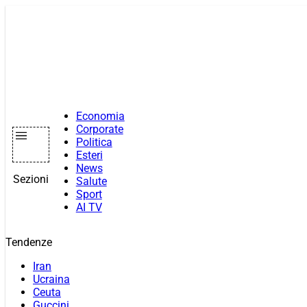
Vai
al
contenuto
Economia
Corporate
Politica
Esteri
News
Sezioni
Salute
Sport
AI TV
Tendenze
Iran
Ucraina
Ceuta
Guccini