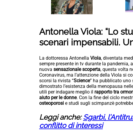
Antonella Viola: “Lo s
scenari impensabili. U
La dottoressa Antonella
Viola
, diventata me
sempre presente in tv durante la pandemia, a
nuova
sensazionale scoperta
, questa volta n
Coronavirus, ma l’attenzione della Viola si co
scorsi la rivista “
Science
” ha pubblicato uno 
dimostrato l’esistenza della menopausa nel
utili per indagare meglio il
rapporto tra ormon
aiuto per le donne
. Con la fine del ciclo mest
osteoporosi
e studi sugli scimpanzè potrebber
Leggi anche:
Sgarbi, l’Antitru
conflitto di interessi