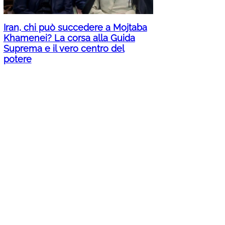
Iran, chi può succedere a Mojtaba
Khamenei? La corsa alla Guida
Suprema e il vero centro del
potere