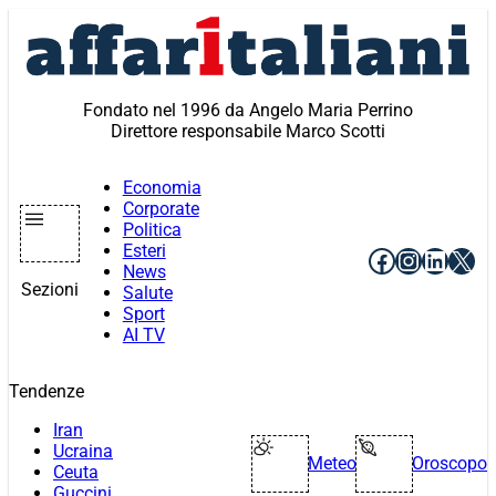
Vai
al
contenuto
Fondato nel 1996 da Angelo Maria Perrino
Direttore responsabile Marco Scotti
Economia
Corporate
Politica
Esteri
Facebook
Instagr
Linke
X
News
Sezioni
Salute
Sport
AI TV
Tendenze
Iran
Ucraina
Meteo
Oroscopo
Ceuta
Guccini