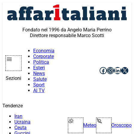
Vai
al
contenuto
Fondato nel 1996 da Angelo Maria Perrino
Direttore responsabile Marco Scotti
Economia
Corporate
Politica
Esteri
Facebook
Instagr
Linke
X
News
Sezioni
Salute
Sport
AI TV
Tendenze
Iran
Ucraina
Meteo
Oroscopo
Ceuta
Guccini