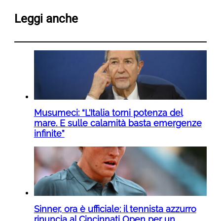
Leggi anche
Musumeci: “L’Italia torni potenza del
mare. E sulle calamità basta emergenze
infinite”
Sinner, ora è ufficiale: il tennista azzurro
rinuncia al Cincinnati Open per un