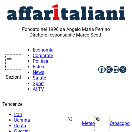
Vai
al
contenuto
Fondato nel 1996 da Angelo Maria Perrino
Direttore responsabile Marco Scotti
Economia
Corporate
Politica
Esteri
Facebook
Instagr
Linke
X
News
Sezioni
Salute
Sport
AI TV
Tendenze
Iran
Ucraina
Meteo
Oroscopo
Ceuta
Guccini