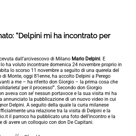
nato: “Delpini mi ha incontrato per
icevuta dall’arcivescovo di Milano
Mario Delpini
. E
ni lo ha voluto incontrare domenica 24 novembre proprio in
bita lo scorso 11 novembre a seguito di una querela del
co di Monte, oggi 81enne, ha accolto Delpini a Perego
vanti a me – ha riferito don Giorgio – la prima cosa che
olidarieta’ per il processo’”. Secondo don Giorgio
non aveva con se’ nessun portavoce e la sua visita mi ha
a annunciato la pubblicazione di un nuovo video in cui
ignor Delpini. A seguito della quale la curia milanese
ficialmente una relazione tra la visita di Delpini e la
.it il parroco ha pubblicato una foto dell’incontro e la
ne di avere un colloquio con don De Capitani.