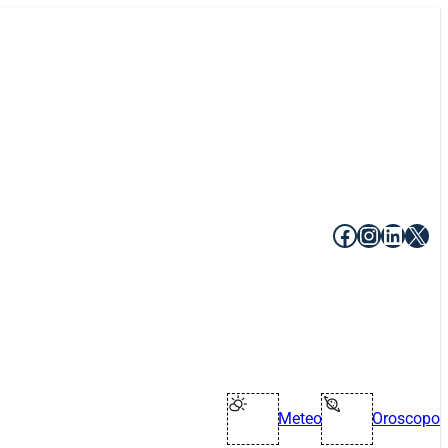
Facebook
Instagr
Linke
X
Meteo
Oroscopo