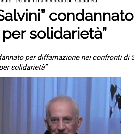
annato: “Delpini mi ha incontrato per solidarietà”
-Salvini” condannato
per solidarietà”
annato per diffamazione nei confronti di S
per solidarietà”