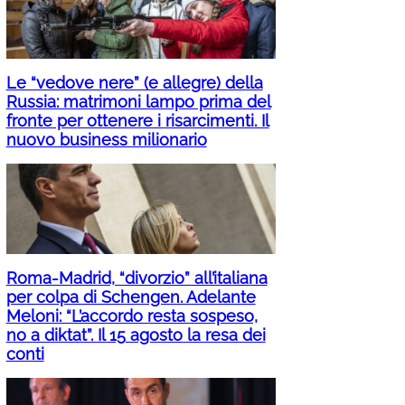
Le “vedove nere” (e allegre) della
Russia: matrimoni lampo prima del
fronte per ottenere i risarcimenti. Il
nuovo business milionario
Roma-Madrid, “divorzio” all’italiana
per colpa di Schengen. Adelante
Meloni: “L’accordo resta sospeso,
no a diktat”. Il 15 agosto la resa dei
conti