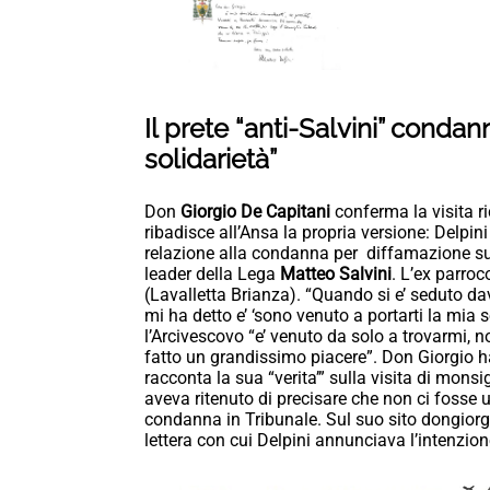
Il prete “anti-Salvini” condan
solidarietà”
Don
Giorgio De Capitani
conferma la visita r
ribadisce all’Ansa la propria versione: Delpi
relazione alla condanna per diffamazione su
leader della Lega
Matteo Salvini
. L’ex parro
(Lavalletta Brianza). “Quando si e’ seduto da
mi ha detto e’ ‘sono venuto a portarti la mia s
l’Arcivescovo “e’ venuto da solo a trovarmi, 
fatto un grandissimo piacere”. Don Giorgio h
racconta la sua “verita’” sulla visita di mons
aveva ritenuto di precisare che non ci fosse uf
condanna in Tribunale. Sul suo sito dongiorgio
lettera con cui Delpini annunciava l’intenzio