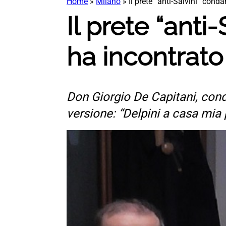
Home
»
Milano
»
Il prete “anti-Salvini” cond
Il prete “anti
ha incontrato 
Don Giorgio De Capitani, cond
versione: “Delpini a casa mia 