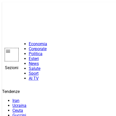
Vai
al
contenuto
Economia
Corporate
Politica
Esteri
News
Sezioni
Salute
Sport
AI TV
Tendenze
Iran
Ucraina
Ceuta
Guccini