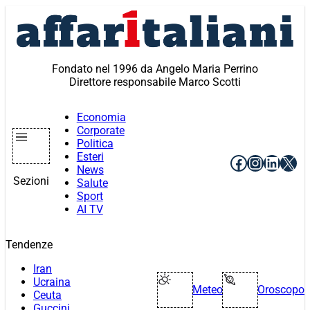
Vai
al
contenuto
Fondato nel 1996 da Angelo Maria Perrino
Direttore responsabile Marco Scotti
Economia
Corporate
Politica
Esteri
Facebook
Instagr
Linke
X
News
Sezioni
Salute
Sport
AI TV
Tendenze
Iran
Ucraina
Meteo
Oroscopo
Ceuta
Guccini