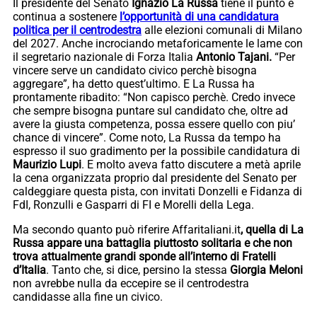
Il presidente del Senato
Ignazio La Russa
tiene il punto e
continua a sostenere
l’opportunità di una candidatura
politica per il centrodestra
alle elezioni comunali di Milano
del 2027. Anche incrociando metaforicamente le lame con
il segretario nazionale di Forza Italia
Antonio Tajani.
“Per
vincere serve un candidato civico perchè bisogna
aggregare”, ha detto quest’ultimo. E La Russa ha
prontamente ribadito: “Non capisco perchè. Credo invece
che sempre bisogna puntare sul candidato che, oltre ad
avere la giusta competenza, possa essere quello con piu’
chance di vincere”. Come noto, La Russa da tempo ha
espresso il suo gradimento per la possibile candidatura di
Maurizio Lupi
. E molto aveva fatto discutere a metà aprile
la cena organizzata proprio dal presidente del Senato per
caldeggiare questa pista, con invitati Donzelli e Fidanza di
FdI, Ronzulli e Gasparri di FI e Morelli della Lega.
Ma secondo quanto può riferire Affaritaliani.it
, quella di La
Russa appare una battaglia piuttosto solitaria e che non
trova attualmente grandi sponde all’interno di Fratelli
d’Italia
. Tanto che, si dice, persino la stessa
Giorgia Meloni
non avrebbe nulla da eccepire se il centrodestra
candidasse alla fine un civico.