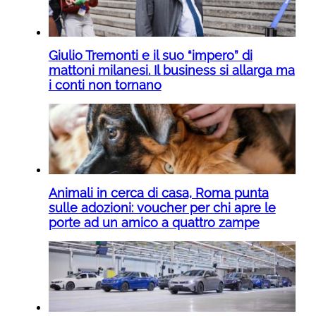
Giulio Tremonti e il suo “impero” di
mattoni milanesi. Il business si allarga ma
i conti non tornano
Animali in cerca di casa, Roma punta
sulle adozioni: voucher per chi apre le
porte ad un amico a quattro zampe