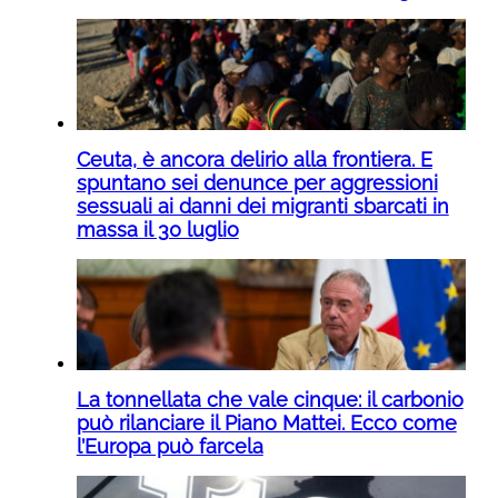
Ceuta, è ancora delirio alla frontiera. E
spuntano sei denunce per aggressioni
sessuali ai danni dei migranti sbarcati in
massa il 30 luglio
La tonnellata che vale cinque: il carbonio
può rilanciare il Piano Mattei. Ecco come
l’Europa può farcela