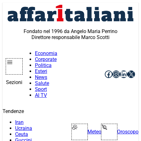
Vai
al
contenuto
Fondato nel 1996 da Angelo Maria Perrino
Direttore responsabile Marco Scotti
Economia
Corporate
Politica
Esteri
Facebook
Instagr
Linke
X
News
Sezioni
Salute
Sport
AI TV
Tendenze
Iran
Ucraina
Meteo
Oroscopo
Ceuta
Guccini