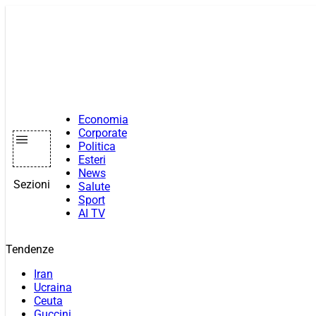
Vai
al
contenuto
Economia
Corporate
Politica
Esteri
News
Sezioni
Salute
Sport
AI TV
Tendenze
Iran
Ucraina
Ceuta
Guccini