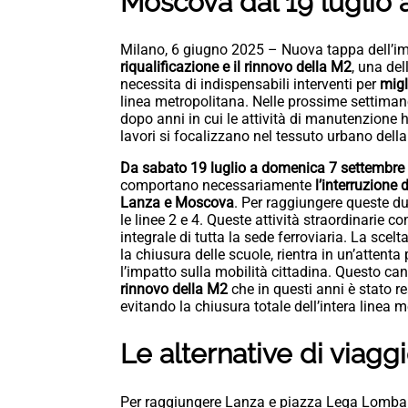
Moscova dal 19 luglio 
Milano, 6 giugno 2025 – Nuova tappa dell’im
riqualificazione e il rinnovo della M2
, una del
necessita di indispensabili interventi per
migl
linea metropolitana. Nelle prossime settimane
dopo anni in cui le attività di manutenzione ha
lavori si focalizzano nel tessuto urbano della 
Da sabato 19 luglio a domenica 7 settembre
comportano necessariamente
l’interruzione 
Lanza e Moscova
. Per raggiungere queste due
le linee 2 e 4. Queste attività straordinarie c
integrale di tutta la sede ferroviaria. La scelt
la chiusura delle scuole, rientra in un’attenta 
l’impatto sulla mobilità cittadina. Questo cant
rinnovo della M2
che in questi anni è stato re
evitando la chiusura totale dell’intera linea 
Le alternative di viagg
Per raggiungere Lanza e piazza Lega Lombard