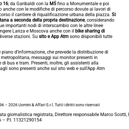
 o 16
; da Garibaldi con la
M5
fino a Monumentale e poi
o anche con le modifiche di percorso dovute ai lavori di
corso il cantiere di riqualificazione urbana della piazza.
Si
olitana a seconda della propria destinazione
, considerando
ue importanti nodi di interscambio con le altre linee
giungere Lanza e Moscova anche con il
bike sharing di
 diverse stazioni. Su
sito e App Atm
sono disponibili tutte
 piano d’informazione, che prevede la distribuzione di
in metropolitana, messaggi sui monitor presenti in
di bus e tram. Presenti, inoltre, gli assistenti alla
ettagli sono presenti anche sul sito web e sull’App Atm
6 – 2026 Uomini & Affari S.r.l. Tutti i diritti sono riservati
ata giornalistica registrata, Direttore responsabile Marco Scotti, 
 – P.I. 11321290154