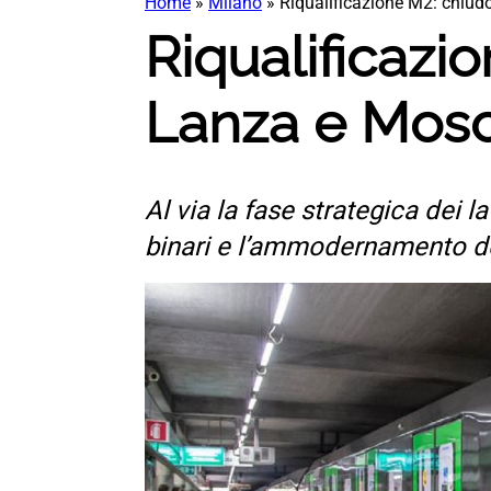
Home
»
Milano
»
Riqualificazione M2: chiudo
Riqualificazi
Lanza e Mosco
Al via la fase strategica dei l
binari e l’ammodernamento de