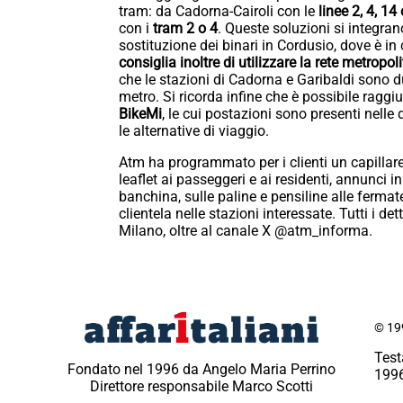
tram: da Cadorna-Cairoli con le
linee 2, 4, 14
con i
tram 2 o 4
. Queste soluzioni si integran
sostituzione dei binari in Cordusio, dove è in 
consiglia inoltre di utilizzare la rete metrop
che le stazioni di Cadorna e Garibaldi sono d
metro. Si ricorda infine che è possibile rag
BikeMi
, le cui postazioni sono presenti nelle
le alternative di viaggio.
Atm ha programmato per i clienti un capillare
leaflet ai passeggeri e ai residenti, annunci 
banchina, sulle paline e pensiline alle fermate 
clientela nelle stazioni interessate. Tutti i d
Milano, oltre al canale X @atm_informa.
© 199
Test
Fondato nel 1996 da Angelo Maria Perrino
1996
Direttore responsabile Marco Scotti