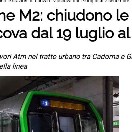
no le stazioni di Lanza e Moscova dal 19 luglio al 7 settembre
one M2: chiudono le 
va dal 19 luglio a
avori Atm nel tratto urbano tra Cadorna e Ga
lla linea