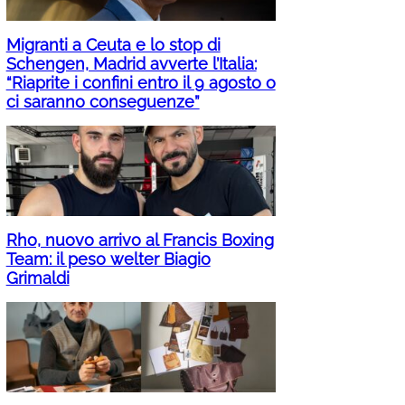
Migranti a Ceuta e lo stop di
Schengen, Madrid avverte l’Italia:
“Riaprite i confini entro il 9 agosto o
ci saranno conseguenze”
Rho, nuovo arrivo al Francis Boxing
Team: il peso welter Biagio
Grimaldi