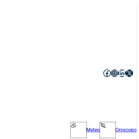
Facebook
Instagr
Linke
X
Meteo
Oroscopo