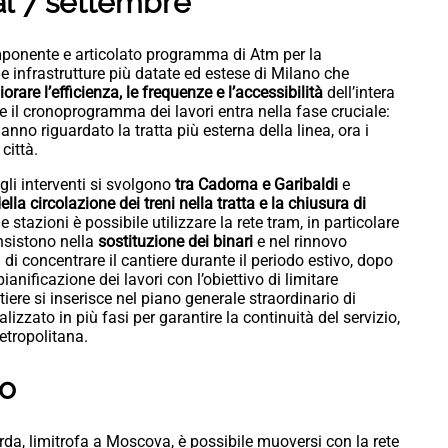
al 7 settembre
ponente e articolato programma di Atm per la
le infrastrutture più datate ed estese di Milano che
iorare l’efficienza, le frequenze e l’accessibilità
dell’intera
 il cronoprogramma dei lavori entra nella fase cruciale:
nno riguardato la tratta più esterna della linea, ora i
città.
gli interventi si svolgono
tra Cadorna e Garibaldi
e
della circolazione dei treni nella tratta e la chiusura di
 stazioni è possibile utilizzare la rete tram, in particolare
onsistono nella
sostituzione dei binari
e nel rinnovo
a di concentrare il cantiere durante il periodo estivo, dopo
pianificazione dei lavori con l’obiettivo di limitare
iere si inserisce nel piano generale straordinario di
alizzato in più fasi per garantire la continuità del servizio,
metropolitana.
io
a, limitrofa a Moscova, è possibile muoversi con la rete