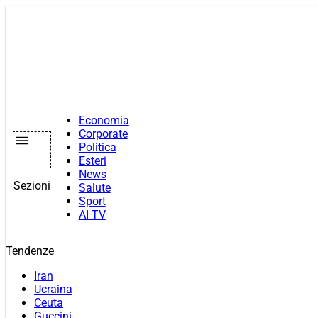
Vai
al
contenuto
Economia
Corporate
Politica
Esteri
News
Sezioni
Salute
Sport
AI TV
Tendenze
Iran
Ucraina
Ceuta
Guccini