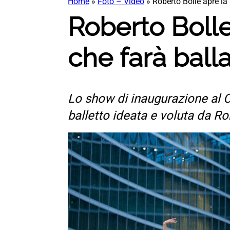
Home
»
Foto – Video
»
Roberto Bolle apre la
Roberto Bolle
che farà ball
Lo show di inaugurazione al C
balletto ideata e voluta da Ro