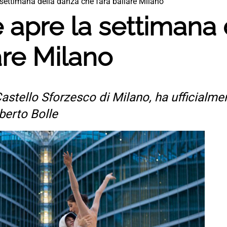
 settimana della danza che farà ballare Milano
 apre la settimana
are Milano
astello Sforzesco di Milano, ha ufficialmen
berto Bolle