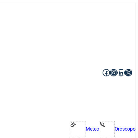
Facebook
Instagr
Linke
X
Meteo
Oroscopo