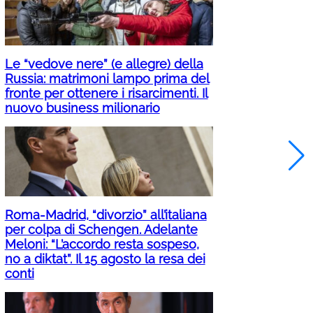
Le “vedove nere” (e allegre) della
Russia: matrimoni lampo prima del
fronte per ottenere i risarcimenti. Il
nuovo business milionario
Roma-Madrid, “divorzio” all’italiana
per colpa di Schengen. Adelante
Meloni: “L’accordo resta sospeso,
no a diktat”. Il 15 agosto la resa dei
conti