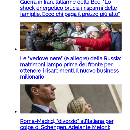
Guerra in Iran, l’allarme della Bce: “Lo
shock energetico brucia i risparmi delle
famiglie. Ecco chi paga il prezzo più alto”
Le “vedove nere” (e allegre) della Russia:
matrimoni lampo prima del fronte per
ottenere i risarcimenti. Il nuovo business
milionario
Roma-Madrid, “divorzio” all’italiana per
colpa di Schengen. Adelante Meloni: