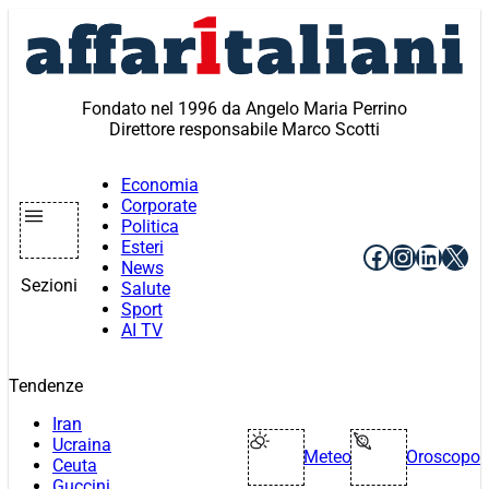
Vai
al
contenuto
Fondato nel 1996 da Angelo Maria Perrino
Direttore responsabile Marco Scotti
Economia
Corporate
Politica
Esteri
Facebook
Instagr
Linke
X
News
Sezioni
Salute
Sport
AI TV
Tendenze
Iran
Ucraina
Meteo
Oroscopo
Ceuta
Guccini