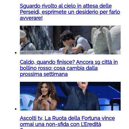
Sguardo rivolto al cielo in attesa delle
Perseidi, esprimete un desiderio per farlo
avverare!
Caldo, quando finisce? Ancora 19 città in
bollino rosso: cosa cambia dalla
prossima settimana
Ascolti tv, La Ruota della Fortuna vince
ormai una non-sfida con L’Eredità