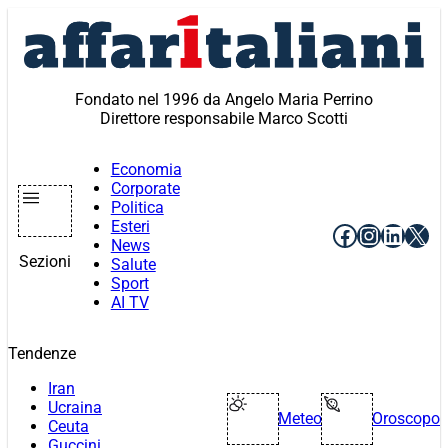
Vai
al
contenuto
Fondato nel 1996 da Angelo Maria Perrino
Direttore responsabile Marco Scotti
Economia
Corporate
Politica
Esteri
Facebook
Instagr
Linke
X
News
Sezioni
Salute
Sport
AI TV
Tendenze
Iran
Ucraina
Meteo
Oroscopo
Ceuta
Guccini