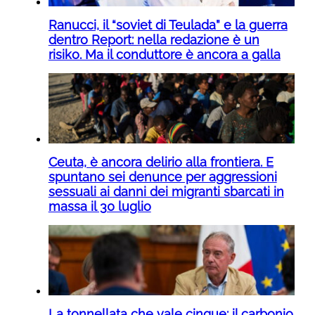
Ranucci, il “soviet di Teulada” e la guerra
dentro Report: nella redazione è un
risiko. Ma il conduttore è ancora a galla
Ceuta, è ancora delirio alla frontiera. E
spuntano sei denunce per aggressioni
sessuali ai danni dei migranti sbarcati in
massa il 30 luglio
La tonnellata che vale cinque: il carbonio