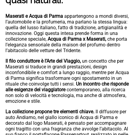
quasi naturali.
Maserati e Acqua di Parma
appartengono a mondi diversi,
l’automobile e la profumeria, ma parlano la stessa lingua:
quella del lusso italiano, fatto di tradizione, artigianalità e
innovazione. Oggi questa intesa prende forma in una
collezione speciale,
Acqua di Parma x Maserati,
che porta
l’eleganza sensoriale della maison del profumo dentro
l’abitacolo delle vetture del Tridente.
Il filo conduttore è l’Arte del Viaggio,
un concetto che per
Maserati si traduce in grandi prestazioni, design
inconfondibile e comfort a lungo raggio, mentre per Acqua
di Parma significa trasformare ogni spostamento in un
rituale che coinvolge tutti i sensi.
Un incontro che risponde
alle esigenze del viaggiatore
contemporaneo, alla ricerca
non solo di velocità e tecnologia, ma anche di atmosfera,
emozione e stile.
La collezione propone tre elementi chiave.
Il diffusore per
auto Andiamo, nel giallo iconico di Acqua di Parma e
decorato dal logo Maserati, è pensato per accompagnare
ogni tragitto con una fragranza che avvolge l’abitacolo. Al
suo fianco il portaflacone Passepartout, realizzato in pelle