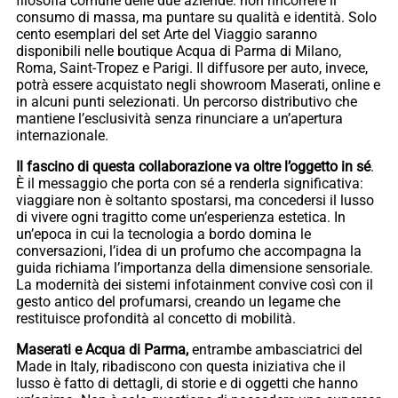
filosofia comune delle due aziende: non rincorrere il
consumo di massa, ma puntare su qualità e identità. Solo
cento esemplari del set Arte del Viaggio saranno
disponibili nelle boutique Acqua di Parma di Milano,
Roma, Saint-Tropez e Parigi. Il diffusore per auto, invece,
potrà essere acquistato negli showroom Maserati, online e
in alcuni punti selezionati. Un percorso distributivo che
mantiene l’esclusività senza rinunciare a un’apertura
internazionale.
Il fascino di questa collaborazione va oltre l’oggetto in sé
.
È il messaggio che porta con sé a renderla significativa:
viaggiare non è soltanto spostarsi, ma concedersi il lusso
di vivere ogni tragitto come un’esperienza estetica. In
un’epoca in cui la tecnologia a bordo domina le
conversazioni, l’idea di un profumo che accompagna la
guida richiama l’importanza della dimensione sensoriale.
La modernità dei sistemi infotainment convive così con il
gesto antico del profumarsi, creando un legame che
restituisce profondità al concetto di mobilità.
Maserati e Acqua di Parma,
entrambe ambasciatrici del
Made in Italy, ribadiscono con questa iniziativa che il
lusso è fatto di dettagli, di storie e di oggetti che hanno