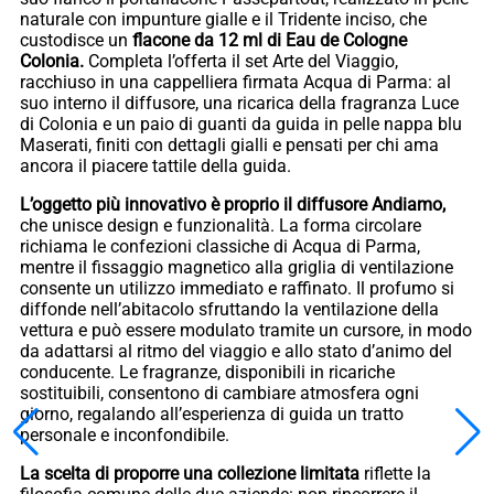
naturale con impunture gialle e il Tridente inciso, che
custodisce un
flacone da 12 ml di Eau de Cologne
Colonia.
Completa l’offerta il set Arte del Viaggio,
racchiuso in una cappelliera firmata Acqua di Parma: al
suo interno il diffusore, una ricarica della fragranza Luce
di Colonia e un paio di guanti da guida in pelle nappa blu
Maserati, finiti con dettagli gialli e pensati per chi ama
ancora il piacere tattile della guida.
L’oggetto più innovativo è proprio il diffusore Andiamo,
che unisce design e funzionalità. La forma circolare
richiama le confezioni classiche di Acqua di Parma,
mentre il fissaggio magnetico alla griglia di ventilazione
consente un utilizzo immediato e raffinato. Il profumo si
diffonde nell’abitacolo sfruttando la ventilazione della
vettura e può essere modulato tramite un cursore, in modo
da adattarsi al ritmo del viaggio e allo stato d’animo del
conducente. Le fragranze, disponibili in ricariche
sostituibili, consentono di cambiare atmosfera ogni
giorno, regalando all’esperienza di guida un tratto
personale e inconfondibile.
La scelta di proporre una collezione limitata
riflette la