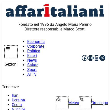
Vai
al
contenuto
Fondato nel 1996 da Angelo Maria Perrino
Direttore responsabile Marco Scotti
Economia
Corporate
Politica
Esteri
Facebook
Instagr
Linke
X
News
Sezioni
Salute
Sport
AI TV
Tendenze
Iran
Ucraina
Meteo
Oroscopo
Ceuta
Guccini