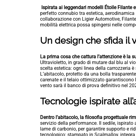
Ispirata ai leggendari modelli Étoile Filante
perfetto connubio tra estetica, aerodinamica
collaborazione con Ligier Automotive, Filant
mobilità elettrica possa spingersi nelle compe
Un design che sfida il 
La prima cosa che cattura l’attenzione è la s
Ultravioletto, in grado di mutare dal blu al v
scelta estetica: ogni linea della carrozzeria è
L’abitacolo, protetto da una bolla trasparente,
carenate e il telaio ottimizzato garantiscono l
vento sarà il banco di prova definitivo nel 20
Tecnologie ispirate all
Dentro l’abitacolo, la filosofia progettuale ri
servizio della performance. Il sedile, ispirato
lame di carbonio, per garantire supporto e ri
tecnologico: stampato in Scalmalloy, integra