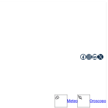
Facebook
Instagr
Linke
X
Meteo
Oroscopo