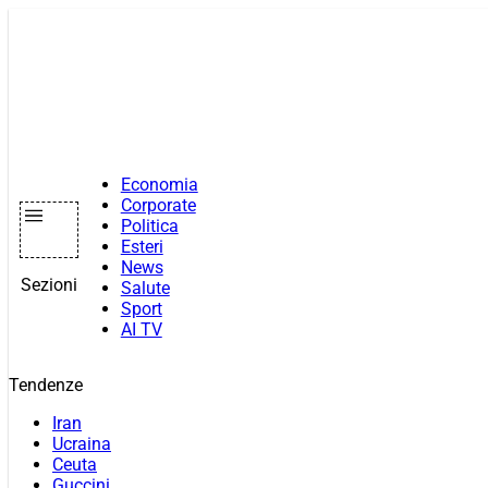
Vai
al
contenuto
Economia
Corporate
Politica
Esteri
News
Sezioni
Salute
Sport
AI TV
Tendenze
Iran
Ucraina
Ceuta
Guccini