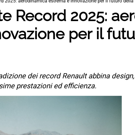
rd 2025: aerodinamica estrema e innovazione per il futuro della 
nte Record 2025: ae
ovazione per il futu
tradizione dei record Renault abbina design
sime prestazioni ed efficienza.