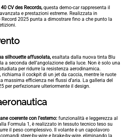
 e 40 CV des Records,
questa demo-car rappresenta il
 avanzata e prestazioni estreme. Realizzata in
e Record 2025 punta a dimostrare fino a che punto la
tizioni.
vento
ua silhouette affusolata,
esaltata dalla nuova tinta Blu
iola a seconda dell’angolazione della luce. Non è solo una
 studiata per ridurre la resistenza aerodinamica.
 richiama il cockpit di un jet da caccia, mentre le ruote
a massima efficienza nei flussi d’aria. La galleria del
25 per perfezionare ulteriormente il design.
’aeronautica
mane coerente con l’esterno:
funzionalità e leggerezza al
 alla Formula 1, è realizzato in tessuto tecnico teso su
durre il peso complessivo. Il volante è un capolavoro
 comandi steer-by-wire e brake-by-wire, eliminando la