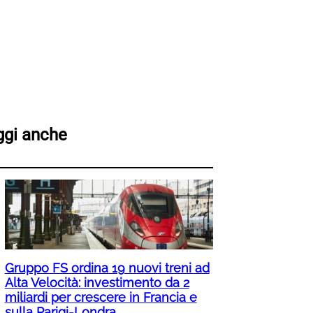
ggi anche
Gruppo FS ordina 19 nuovi treni ad
Alta Velocità: investimento da 2
miliardi per crescere in Francia e
sulla Parigi-Londra