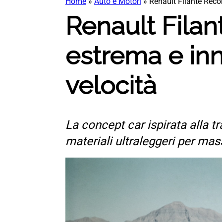
Home
»
Auto e Motori
»
Renault Filante Reco
Renault Fila
estrema e inn
velocità
La concept car ispirata alla 
materiali ultraleggeri per mas