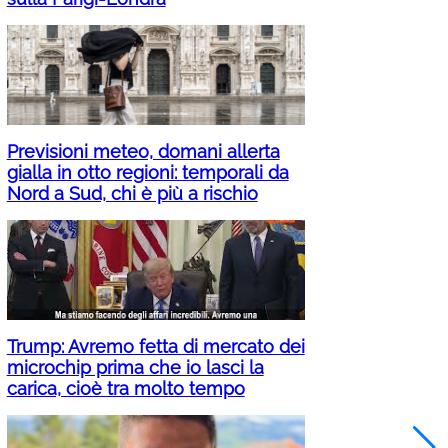
Previsioni meteo, domani allerta
gialla in otto regioni: temporali da
Nord a Sud, chi è più a rischio
Trump: Avremo fetta di mercato dei
microchip prima che io lasci la
carica, cioè tra molto tempo