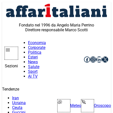
Vai
al
contenuto
Fondato nel 1996 da Angelo Maria Perrino
Direttore responsabile Marco Scotti
Economia
Corporate
Politica
Esteri
Facebook
Instagr
Linke
X
News
Sezioni
Salute
Sport
AI TV
Tendenze
Iran
Ucraina
Meteo
Oroscopo
Ceuta
Guccini