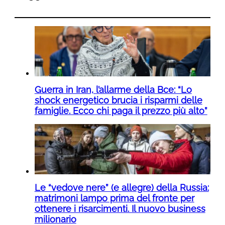
Guerra in Iran, l’allarme della Bce: “Lo
shock energetico brucia i risparmi delle
famiglie. Ecco chi paga il prezzo più alto”
Le “vedove nere” (e allegre) della Russia:
matrimoni lampo prima del fronte per
ottenere i risarcimenti. Il nuovo business
milionario