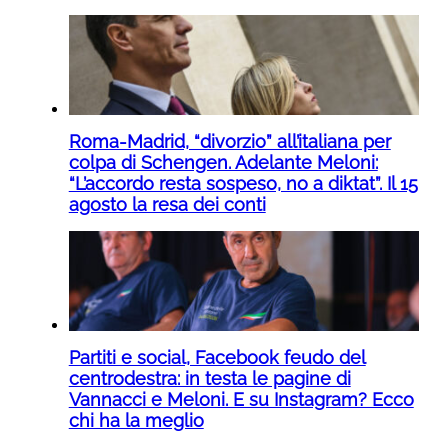
Roma-Madrid, “divorzio” all’italiana per
colpa di Schengen. Adelante Meloni:
“L’accordo resta sospeso, no a diktat”. Il 15
agosto la resa dei conti
Partiti e social, Facebook feudo del
centrodestra: in testa le pagine di
Vannacci e Meloni. E su Instagram? Ecco
chi ha la meglio