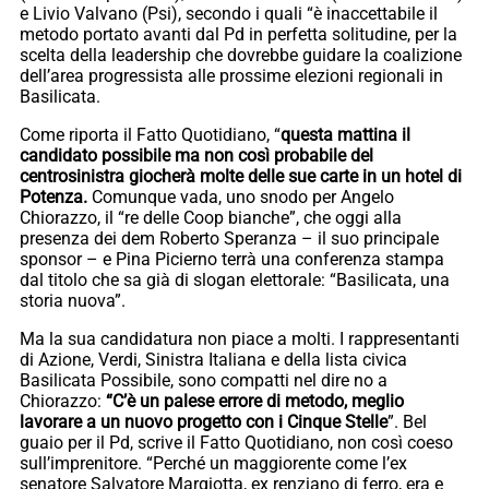
e Livio Valvano (Psi), secondo i quali “è inaccettabile il
metodo portato avanti dal Pd in perfetta solitudine, per la
scelta della leadership che dovrebbe guidare la coalizione
dell’area progressista alle prossime elezioni regionali in
Basilicata.
Come riporta il Fatto Quotidiano, “
questa mattina il
candidato possibile ma non così probabile del
centrosinistra giocherà molte delle sue carte in un hotel di
Potenza.
Comunque vada, uno snodo per Angelo
Chiorazzo, il “re delle Coop bianche”, che oggi alla
presenza dei dem Roberto Speranza – il suo principale
sponsor – e Pina Picierno terrà una conferenza stampa
dal titolo che sa già di slogan elettorale: “Basilicata, una
storia nuova”.
Ma la sua candidatura non piace a molti. I rappresentanti
di Azione, Verdi, Sinistra Italiana e della lista civica
Basilicata Possibile, sono compatti nel dire no a
Chiorazzo:
“C’è un palese errore di metodo, meglio
lavorare a un nuovo progetto con i Cinque Stelle
”. Bel
guaio per il Pd, scrive il Fatto Quotidiano, non così coeso
sull’imprenitore. “Perché un maggiorente come l’ex
senatore Salvatore Margiotta, ex renziano di ferro, era e