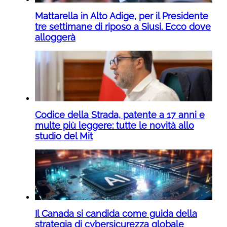
Mattarella in Alto Adige, per il Presidente
tre settimane di riposo a Siusi. Ecco dove
alloggerà
Codice della Strada, patente a 17 anni e
multe più leggere: tutte le novità allo
studio del Mit
Il Canada si candida come guida della
strategia di cybersicurezza globale