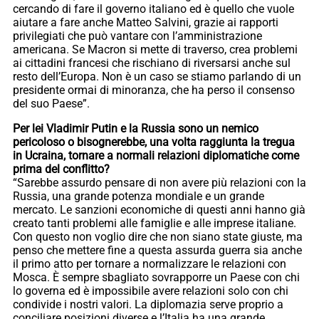
cercando di fare il governo italiano ed è quello che vuole
aiutare a fare anche Matteo Salvini, grazie ai rapporti
privilegiati che può vantare con l’amministrazione
americana. Se Macron si mette di traverso, crea problemi
ai cittadini francesi che rischiano di riversarsi anche sul
resto dell’Europa. Non è un caso se stiamo parlando di un
presidente ormai di minoranza, che ha perso il consenso
del suo Paese”.
Per lei Vladimir Putin e la Russia sono un nemico
pericoloso o bisognerebbe, una volta raggiunta la tregua
in Ucraina, tornare a normali relazioni diplomatiche come
prima del conflitto?
“Sarebbe assurdo pensare di non avere più relazioni con la
Russia, una grande potenza mondiale e un grande
mercato. Le sanzioni economiche di questi anni hanno già
creato tanti problemi alle famiglie e alle imprese italiane.
Con questo non voglio dire che non siano state giuste, ma
penso che mettere fine a questa assurda guerra sia anche
il primo atto per tornare a normalizzare le relazioni con
Mosca. È sempre sbagliato sovrapporre un Paese con chi
lo governa ed è impossibile avere relazioni solo con chi
condivide i nostri valori. La diplomazia serve proprio a
conciliare posizioni diverse e l’Italia ha una grande