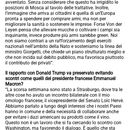
avventato. Senza considerare che questo ha irrigidito le
posizioni di Mosca al tavolo delle trattative. Inoltre,
l’immagine che arriva ai cittadini è quella di un’Europa
pronta a spendere per comprare armi, ma non per
migliorare la sanità o sostenere le imprese. Forse Von der
Leyen pensa che allevare mucche o coltivare i campi sia
inquinante, invece produrre più armi sarebbe green. Noi
non siamo contrari a un rafforzamento degli eserciti
nazionali nell’ambito della Nato e sosteniamo la linea del
ministro Giorgetti, che chiede un piano strutturato meglio e
che non incida sul debito pubblico, ma favorisca piuttosto
il contributo dei privati”.
Il rapporto con Donald Trump va preservato evitando
scontri come quelli del presidente francese Emmanuel
Macron?
“La scorsa settimana sono stato a Strasburgo, dove tra le
altre cose ho avuto un incontro bilaterale con il mio
omologo francese, il vicepresidente del Senato Loïc Hervé.
Abbiamo parlato a lungo degli interessi che i nostri Paesi
hanno in comune e della necessità di collaborare anche
per evitare i dazi americani su prodotti come il vino.
Questo non è un lavoro che si fa cercando lo scontro con
Washington, ma favorendo il dialogo. È quello che sta