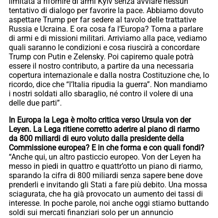
limitata a rifornire di armi Kyiv senza avviare nessun
tentativo di dialogo per favorire la pace. Abbiamo dovuto
aspettare Trump per far sedere al tavolo delle trattative
Russia e Ucraina. E ora cosa fa l’Europa? Torna a parlare
di armi e di missioni militari. Arriviamo alla pace, vediamo
quali saranno le condizioni e cosa riuscirà a concordare
Trump con Putin e Zelensky. Poi capiremo quale potrà
essere il nostro contributo, a partire da una necessaria
copertura internazionale e dalla nostra Costituzione che, lo
ricordo, dice che “l’Italia ripudia la guerra”. Non mandiamo
i nostri soldati allo sbaraglio, né contro il volere di una
delle due parti”.
In Europa la Lega è molto critica verso Ursula von der
Leyen. La Lega ritiene corretto aderire al piano di riarmo
da 800 miliardi di euro voluto dalla presidente della
Commissione europea? E in che forma e con quali fondi?
“Anche qui, un altro pasticcio europeo. Von der Leyen ha
messo in piedi in quattro e quattr’otto un piano di riarmo,
sparando la cifra di 800 miliardi senza sapere bene dove
prenderli e invitando gli Stati a fare più debito. Una mossa
sciagurata, che ha già provocato un aumento dei tassi di
interesse. In poche parole, noi anche oggi stiamo buttando
soldi sui mercati finanziari solo per un annuncio