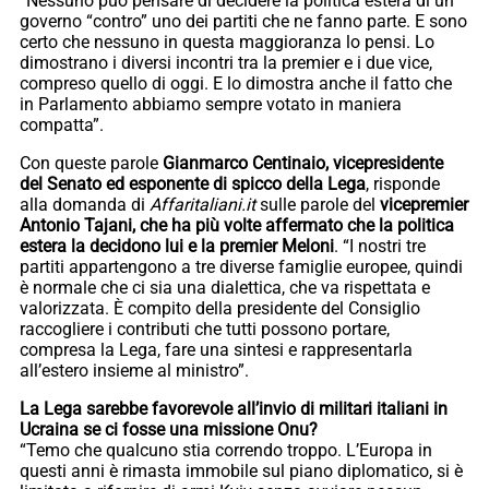
“Nessuno può pensare di decidere la politica estera di un
governo “contro” uno dei partiti che ne fanno parte. E sono
certo che nessuno in questa maggioranza lo pensi. Lo
dimostrano i diversi incontri tra la premier e i due vice,
compreso quello di oggi. E lo dimostra anche il fatto che
in Parlamento abbiamo sempre votato in maniera
compatta”.
Con queste parole
Gianmarco Centinaio, vicepresidente
del Senato ed esponente di spicco della Lega
, risponde
alla domanda di
Affaritaliani.it
sulle parole del
vicepremier
Antonio Tajani, che ha più volte affermato che la politica
estera la decidono lui e la premier Meloni
. “I nostri tre
partiti appartengono a tre diverse famiglie europee, quindi
è normale che ci sia una dialettica, che va rispettata e
valorizzata. È compito della presidente del Consiglio
raccogliere i contributi che tutti possono portare,
compresa la Lega, fare una sintesi e rappresentarla
all’estero insieme al ministro”.
La Lega sarebbe favorevole all’invio di militari italiani in
Ucraina se ci fosse una missione Onu?
“Temo che qualcuno stia correndo troppo. L’Europa in
questi anni è rimasta immobile sul piano diplomatico, si è