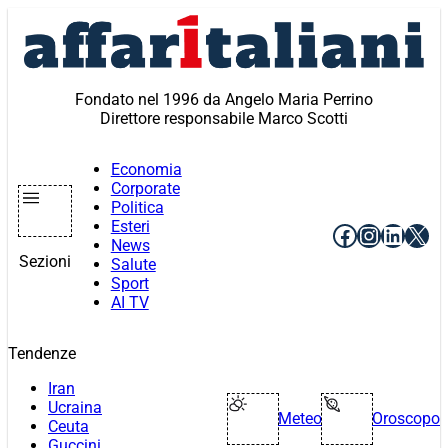
Vai
al
contenuto
Fondato nel 1996 da Angelo Maria Perrino
Direttore responsabile Marco Scotti
Economia
Corporate
Politica
Esteri
Facebook
Instagr
Linke
X
News
Sezioni
Salute
Sport
AI TV
Tendenze
Iran
Ucraina
Meteo
Oroscopo
Ceuta
Guccini