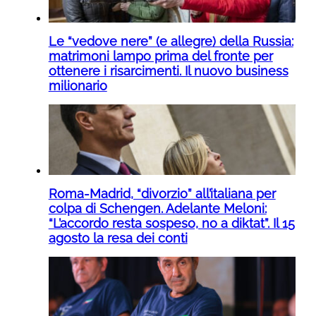
Le “vedove nere” (e allegre) della Russia:
matrimoni lampo prima del fronte per
ottenere i risarcimenti. Il nuovo business
milionario
Roma-Madrid, “divorzio” all’italiana per
colpa di Schengen. Adelante Meloni:
“L’accordo resta sospeso, no a diktat”. Il 15
agosto la resa dei conti