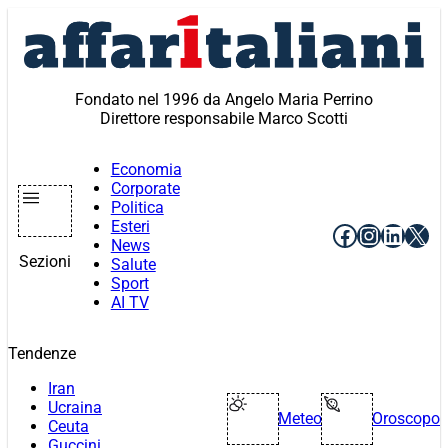
Vai
al
contenuto
Fondato nel 1996 da Angelo Maria Perrino
Direttore responsabile Marco Scotti
Economia
Corporate
Politica
Esteri
Facebook
Instagr
Linke
X
News
Sezioni
Salute
Sport
AI TV
Tendenze
Iran
Ucraina
Meteo
Oroscopo
Ceuta
Guccini