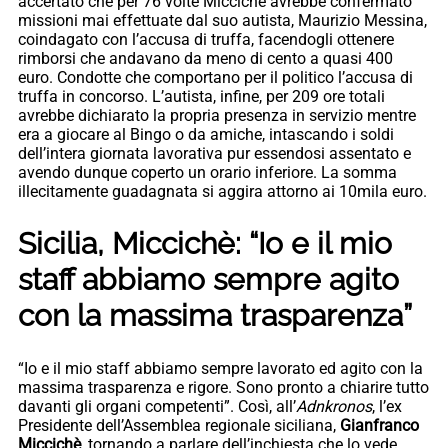
accertato che per 76 volte Miccichè avrebbe confermato
missioni mai effettuate dal suo autista, Maurizio Messina,
coindagato con l’accusa di truffa, facendogli ottenere
rimborsi che andavano da meno di cento a quasi 400
euro. Condotte che comportano per il politico l’accusa di
truffa in concorso. L’autista, infine, per 209 ore totali
avrebbe dichiarato la propria presenza in servizio mentre
era a giocare al Bingo o da amiche, intascando i soldi
dell’intera giornata lavorativa pur essendosi assentato e
avendo dunque coperto un orario inferiore. La somma
illecitamente guadagnata si aggira attorno ai 10mila euro.
Sicilia, Miccichè: “Io e il mio
staff abbiamo sempre agito
con la massima trasparenza”
“Io e il mio staff abbiamo sempre lavorato ed agito con la
massima trasparenza e rigore. Sono pronto a chiarire tutto
davanti gli organi competenti”. Così, all’
Adnkronos
, l’ex
Presidente dell’Assemblea regionale siciliana,
Gianfranco
Miccichè
, tornando a parlare dell’inchiesta che lo vede