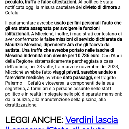
peculato, truffa e false attestazioni.
Al politico è stata
notificata oggi la misura cautelare del
divieto di dimora
a
Cefalù.
Il parlamentare avrebbe
usato per fini personali l’auto che
gli era stata assegnata per svolgere le funzioni
istituzionali.
A Miccichè, inoltre, i magistrati contestano di
aver confermato le
false missioni di servizio dichiarate da
Maurizio Messina, dipendente Ars che gli faceva da
autista. Una truffa che avrebbe portato nelle tasche di
Messina indennità non dovute per 10.736 euro.
Con l’Audi
della Regione, sistematicamente parcheggiata a casa
dell’autista, per 33 volte, tra marzo e novembre del 2023,
Miccichè avrebbe fatto
viaggi privati, sarebbe andato a
fare visite mediche
, avrebbe
dato passaggi,
nel tragitto
Palermo – Cefalù e viceversa, a componenti della sua
segreteria, a familiari e a persone assunte nello staff
politico e in realtà impiegate nelle più disparate mansioni:
dalla pulizia, alla manutenzione della piscina, alla
derattizzazione.
LEGGI ANCHE:
Verdini lascia