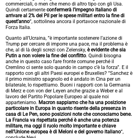
commerciali, o men che meno di altro tipo con gli Usa.
Quindi certamente
confermerà l’impegno italiano di
arrivare al 2% del Pil per le spese militari entro la fine di
quest’anno
“, sottolinea ancora il portavoce nazionale di
Forza Italia.
Quanto all’Ucraina, “è importante sostenere l’azione di
Trump per cercare di imporre una pace, ma il problema è
che, al di là degli screzi con Zelensky,
è evidente che sia
Putin a non volere la fine del conflitto
. Quindi bisogna
anche in questo caso fare fronte comune perché il
Cremlino ci sente solo quando in campo c’è la forza”. E il
rapporto con gli altri Paesi europei e Bruxelles? “Sanchez è
il primo ministro spagnolo ed è andato in Cina per un
bilaterale, lo rispettiamo. Buoni i rapporti con la Germania
di Merz e con von der Leyen anche grazie a Weber e al
lavoro del Partito Popolare Europeo al quale noi
apparteniamo.
Macron sappiamo che ha una posizione
particolare in Europa in quanto risente della presenza in
casa di Le Pen, sono posizioni note che conosciamo bene.
La Francia va rispettata perché è anche una potenza
militare, ma oggi il ruolo molto importante e chiave
nell’Unione europea è di Meloni e del governo italiano
“,
conclude Nevi.