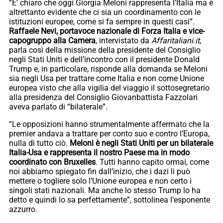
“E’ chiaro che oggi Giorgia Meloni rappresenta l’Italia ma è
altrettanto evidente che ci sia un coordinamento con le
istituzioni europee, come si fa sempre in questi casi”.
Raffaele Nevi, portavoce nazionale di Forza Italia e vice-
capogruppo alla Camera
, intervistato da
Affaritaliani.it
,
parla così della missione della presidente del Consiglio
negli Stati Uniti e dell’incontro con il presidente Donald
Trump e, in particolare, risponde alla domanda se Meloni
sia negli Usa per trattare come Italia e non come Unione
europea visto che alla vigilia del viaggio il sottosegretario
alla presidenza del Consiglio Giovanbattista Fazzolari
aveva parlato di “bilaterale”.
“Le opposizioni hanno strumentalmente affermato che la
premier andava a trattare per conto suo e contro l’Europa,
nulla di tutto ciò.
Meloni è negli Stati Uniti per un bilaterale
Italia-Usa e rappresenta il nostro Paese ma in modo
coordinato con Bruxelles
. Tutti hanno capito ormai, come
noi abbiamo spiegato fin dall’inizio, che i dazi li può
mettere o togliere solo l’Unione europea e non certo i
singoli stati nazionali. Ma anche lo stesso Trump lo ha
detto e quindi lo sa perfettamente”, sottolinea l’esponente
azzurro.