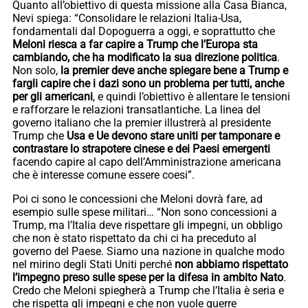
Quanto all’obiettivo di questa missione alla Casa Bianca,
Nevi spiega: “Consolidare le relazioni Italia-Usa,
fondamentali dal Dopoguerra a oggi, e soprattutto che
Meloni riesca a far capire a Trump che l’Europa sta
cambiando, che ha modificato la sua direzione politica
.
Non solo,
la premier deve anche spiegare bene a Trump e
fargli capire che i dazi sono un problema per tutti, anche
per gli americani
, e quindi l’obiettivo è allentare le tensioni
e rafforzare le relazioni transatlantiche. La linea del
governo italiano che la premier illustrerà al presidente
Trump che
Usa e Ue devono stare uniti per tamponare e
contrastare lo strapotere cinese e dei Paesi emergenti
facendo capire al capo dell’Amministrazione americana
che è interesse comune essere coesi”.
Poi ci sono le concessioni che Meloni dovrà fare, ad
esempio sulle spese militari… “Non sono concessioni a
Trump, ma l’Italia deve rispettare gli impegni, un obbligo
che non è stato rispettato da chi ci ha preceduto al
governo del Paese. Siamo una nazione in qualche modo
nel mirino degli Stati Uniti perché
non abbiamo rispettato
l’impegno preso sulle spese per la difesa in ambito Nato
.
Credo che Meloni spiegherà a Trump che l’Italia è seria e
che rispetta gli impegni e che non vuole guerre