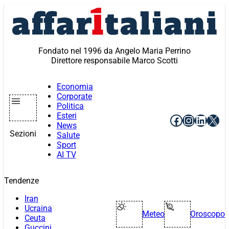
Vai
al
contenuto
Fondato nel 1996 da Angelo Maria Perrino
Direttore responsabile Marco Scotti
Economia
Corporate
Politica
Esteri
Facebook
Instagr
Linke
X
News
Sezioni
Salute
Sport
AI TV
Tendenze
Iran
Ucraina
Meteo
Oroscopo
Ceuta
Guccini