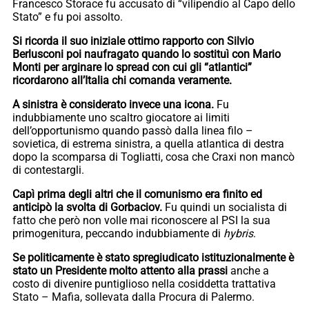
Francesco Storace fu accusato di “vilipendio al Capo dello
Stato” e fu poi assolto.
Si ricorda il suo iniziale ottimo rapporto con Silvio
Berlusconi poi naufragato quando lo sostituì con Mario
Monti per arginare lo spread con cui gli “atlantici”
ricordarono all’Italia chi comanda veramente.
A sinistra è considerato invece una icona.
Fu
indubbiamente uno scaltro giocatore ai limiti
dell’opportunismo quando passò dalla linea filo –
sovietica, di estrema sinistra, a quella atlantica di destra
dopo la scomparsa di Togliatti, cosa che Craxi non mancò
di contestargli.
Capì prima degli altri che il comunismo era finito ed
anticipò la svolta di Gorbaciov.
Fu quindi un socialista di
fatto che però non volle mai riconoscere al PSI la sua
primogenitura, peccando indubbiamente di
hybris
.
Se politicamente è stato spregiudicato istituzionalmente è
stato un Presidente molto attento alla prassi
anche a
costo di divenire puntiglioso nella cosiddetta trattativa
Stato – Mafia, sollevata dalla Procura di Palermo.