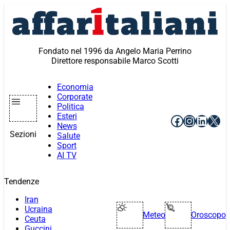
Vai
al
contenuto
Fondato nel 1996 da Angelo Maria Perrino
Direttore responsabile Marco Scotti
Economia
Corporate
Politica
Esteri
Facebook
Instagr
Linke
X
News
Sezioni
Salute
Sport
AI TV
Tendenze
Iran
Ucraina
Meteo
Oroscopo
Ceuta
Guccini