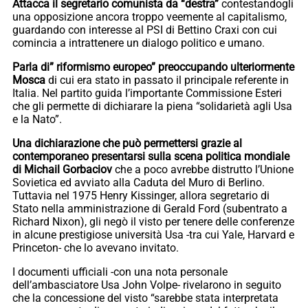
Attacca il segretario comunista da “destra”
contestandogli
una opposizione ancora troppo veemente al capitalismo,
guardando con interesse al PSI di Bettino Craxi con cui
comincia a intrattenere un dialogo politico e umano.
Parla di” riformismo europeo” preoccupando ulteriormente
Mosca
di cui era stato in passato il principale referente in
Italia. Nel partito guida l’importante Commissione Esteri
che gli permette di dichiarare la piena “solidarietà agli Usa
e la Nato”.
Una dichiarazione che può permettersi grazie al
contemporaneo presentarsi sulla scena politica mondiale
di Michail Gorbaciov
che a poco avrebbe distrutto l’Unione
Sovietica ed avviato alla Caduta del Muro di Berlino.
Tuttavia nel 1975 Henry Kissinger, allora segretario di
Stato nella amministrazione di Gerald Ford (subentrato a
Richard Nixon), gli negò il visto per tenere delle conferenze
in alcune prestigiose università Usa -tra cui Yale, Harvard e
Princeton- che lo avevano invitato.
I documenti ufficiali -con una nota personale
dell’ambasciatore Usa John Volpe- rivelarono in seguito
che la concessione del visto “sarebbe stata interpretata