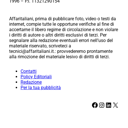
1996 – P.I. 11321290154
Affaritaliani, prima di pubblicare foto, video o testi da
internet, compie tutte le opportune verifiche al fine di
accertarne il libero regime di circolazione e non violare
i diritti di autore o altri diritti esclusivi di terzi. Per
segnalare alla redazione eventuali errori nell’uso del
materiale riservato, scriveteci a
tecnici@affaritaliani.it.: provvederemo prontamente
alla rimozione del materiale lesivo di diritti di terzi.
Contatti
Policy Editoriali
Redazione
Per la tua pubblicità
Facebook
Instagram
LinkedIn
X