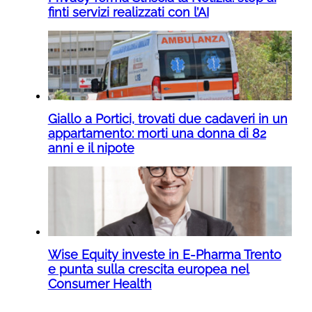
finti servizi realizzati con l’AI
Giallo a Portici, trovati due cadaveri in un
appartamento: morti una donna di 82
anni e il nipote
Wise Equity investe in E-Pharma Trento
e punta sulla crescita europea nel
Consumer Health