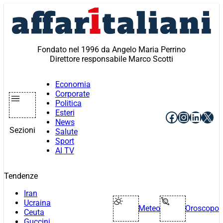
Vai
al
contenuto
Fondato nel 1996 da Angelo Maria Perrino
Direttore responsabile Marco Scotti
Economia
Corporate
Politica
Esteri
Facebook
Instagr
Linke
X
News
Sezioni
Salute
Sport
AI TV
Tendenze
Iran
Ucraina
Meteo
Oroscopo
Ceuta
Guccini