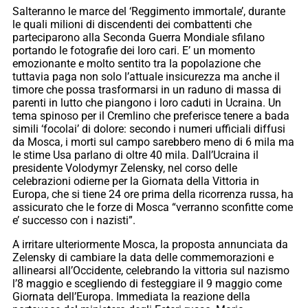
Salteranno le marce del ‘Reggimento immortale’, durante
le quali milioni di discendenti dei combattenti che
parteciparono alla Seconda Guerra Mondiale sfilano
portando le fotografie dei loro cari. E’ un momento
emozionante e molto sentito tra la popolazione che
tuttavia paga non solo l’attuale insicurezza ma anche il
timore che possa trasformarsi in un raduno di massa di
parenti in lutto che piangono i loro caduti in Ucraina. Un
tema spinoso per il Cremlino che preferisce tenere a bada
simili ‘focolai’ di dolore: secondo i numeri ufficiali diffusi
da Mosca, i morti sul campo sarebbero meno di 6 mila ma
le stime Usa parlano di oltre 40 mila. Dall’Ucraina il
presidente Volodymyr Zelensky, nel corso delle
celebrazioni odierne per la Giornata della Vittoria in
Europa, che si tiene 24 ore prima della ricorrenza russa, ha
assicurato che le forze di Mosca “verranno sconfitte come
e’ successo con i nazisti”.
A irritare ulteriormente Mosca, la proposta annunciata da
Zelensky di cambiare la data delle commemorazioni e
allinearsi all’Occidente, celebrando la vittoria sul nazismo
l’8 maggio e scegliendo di festeggiare il 9 maggio come
Giornata dell’Europa. Immediata la reazione della