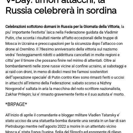
Russia celebrerà in sordina
Celebrazioni sottotono domani in Russia per la Giornata della Vittoria
, la
piu’ importante festivita’ laica nella Federazione guidata da Vladimir
Putin, che sconta i risultati niente affatto eccezionali delle truppe di
Mosca in Ucraina e preoccupazioni per la sicurezza dopo l’attacco con
drone al Cremlino. Il 78esimo anniversario della vittoria sul nazismo
vedra’ festeggiamenti ridotti o addirittura cancellati in molte regioni e
citta’ per il timore che possano finire nel mirino di attentati. Oltre ai
bombardamenti nelle zone russe vicine al confine ucraino, ai sabotaggi e
ai raid con droni, in meno di dodici mesi tre famosi sostenitori
dell”operazione speciale’ di Putin contro Kiev sono rimasti feriti o uccisi
in attacchi all’interno della Federazione: sabato scorso a Nizhny
Novgorod e’ saltata in aria la macchina del noto scrittore nazionalista,
Zakhar Prilepin; lui e’ rimasto gravemente ferito e il suo autista e’ morto.
*BRPAGE*
All’inizio di aprile il comandante e blogger militare Vladlen Tatarsky e’
stato ucciso da una statuetta-bomba durante una serata in un bar di san
Pietroburgo mentre nell’agosto 2022 a morire in un attentato vicino
Mosca e’ stata Darya Dugina, figlia del filosofo ed esponente di rilievo