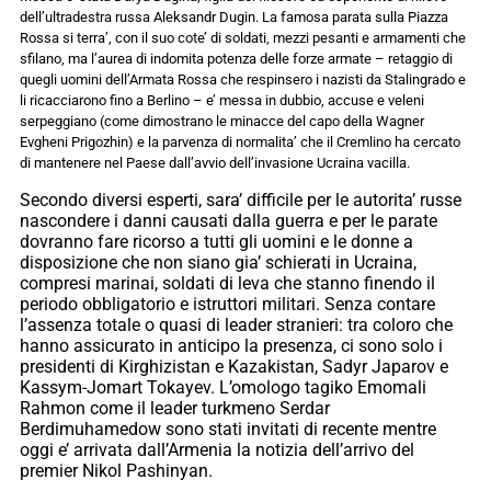
dell’ultradestra russa Aleksandr Dugin. La famosa parata sulla Piazza
Rossa si terra’, con il suo cote’ di soldati, mezzi pesanti e armamenti che
sfilano, ma l’aurea di indomita potenza delle forze armate – retaggio di
quegli uomini dell’Armata Rossa che respinsero i nazisti da Stalingrado e
li ricacciarono fino a Berlino – e’ messa in dubbio, accuse e veleni
serpeggiano (come dimostrano le minacce del capo della Wagner
Evgheni Prigozhin) e la parvenza di normalita’ che il Cremlino ha cercato
di mantenere nel Paese dall’avvio dell’invasione Ucraina vacilla.
Secondo diversi esperti, sara’ difficile per le autorita’ russe
nascondere i danni causati dalla guerra e per le parate
dovranno fare ricorso a tutti gli uomini e le donne a
disposizione che non siano gia’ schierati in Ucraina,
compresi marinai, soldati di leva che stanno finendo il
periodo obbligatorio e istruttori militari. Senza contare
l’assenza totale o quasi di leader stranieri: tra coloro che
hanno assicurato in anticipo la presenza, ci sono solo i
presidenti di Kirghizistan e Kazakistan, Sadyr Japarov e
Kassym-Jomart Tokayev. L’omologo tagiko Emomali
Rahmon come il leader turkmeno Serdar
Berdimuhamedow sono stati invitati di recente mentre
oggi e’ arrivata dall’Armenia la notizia dell’arrivo del
premier Nikol Pashinyan.