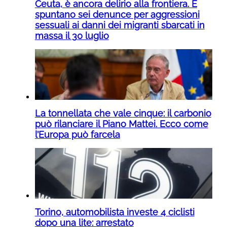
Ceuta, è ancora delirio alla frontiera. E
spuntano sei denunce per aggressioni
sessuali ai danni dei migranti sbarcati in
massa il 30 luglio
La tonnellata che vale cinque: il carbonio
può rilanciare il Piano Mattei. Ecco come
l’Europa può farcela
Torino, automobilista investe 4 ciclisti
dopo una lite: arrestato