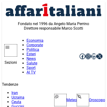
Vai
al
contenuto
Fondato nel 1996 da Angelo Maria Perrino
Direttore responsabile Marco Scotti
Economia
Corporate
Politica
Esteri
Facebook
Instagr
Linke
X
News
Sezioni
Salute
Sport
AI TV
Tendenze
Iran
Ucraina
Meteo
Oroscopo
Ceuta
Guccini