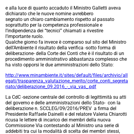
e alla luce di quanto accaduto il Ministro Galletti aveva
dichiarato che le nuove nomine avrebbero
segnato un chiaro cambiamento rispetto al passato
soprattutto per la competenza professionale e
l’indipendenza dei “tecnici” chiamati a rivestire
l’importante ruolo.
Qualche giorno fa invece è comparso sul sito del Ministro
dell’Ambiente il risultato della verifica -sotto forma di
deliberazione- della Corte dei Conti che è il risultato di un
procedimento amministrativo abbastanza complesso che
ha visto opporsi le due amministrazioni dello Stato:
http://www.minambiente.it/sites/default/files/archivio/all
egati/trasparenza_valutazione_merito/corte_conti_segreta
riato/deliberazione_09.2016_-_via_vas_.pdf
La CdC -sezione centrale del controllo di legittimità su atti
del governo e delle amministrazioni dello Stato- con la
deliberazione n. SCCLEG/09/2016/PREV a firma del
Presidente Raffaele Dainelli e del relatore Valeria Chiarotti
ricusa le lettere di incarico dei membri della nuova
Commissione Via contestando al Ministro una serie di
addebiti tra cui la modalità di scelta dei membri stessi,