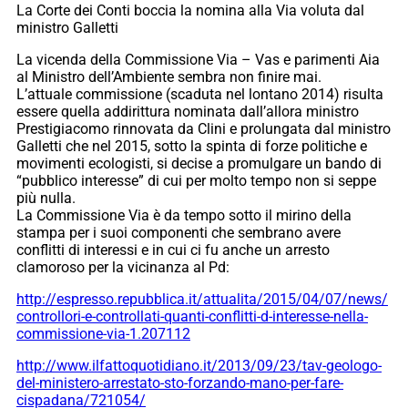
La Corte dei Conti boccia la nomina alla Via voluta dal
ministro Galletti
La vicenda della Commissione Via – Vas e parimenti Aia
al Ministro dell’Ambiente sembra non finire mai.
L’attuale commissione (scaduta nel lontano 2014) risulta
essere quella addirittura nominata dall’allora ministro
Prestigiacomo rinnovata da Clini e prolungata dal ministro
Galletti che nel 2015, sotto la spinta di forze politiche e
movimenti ecologisti, si decise a promulgare un bando di
“pubblico interesse” di cui per molto tempo non si seppe
più nulla.
La Commissione Via è da tempo sotto il mirino della
stampa per i suoi componenti che sembrano avere
conflitti di interessi e in cui ci fu anche un arresto
clamoroso per la vicinanza al Pd:
http://espresso.repubblica.it/attualita/2015/04/07/news/
controllori-e-controllati-quanti-conflitti-d-interesse-nella-
commissione-via-1.207112
http://www.ilfattoquotidiano.it/2013/09/23/tav-geologo-
del-ministero-arrestato-sto-forzando-mano-per-fare-
cispadana/721054/