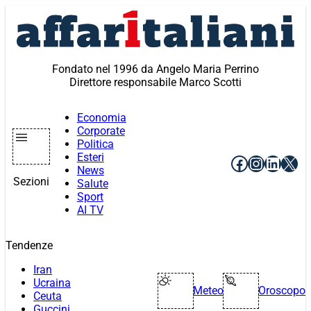
Vai
al
contenuto
Fondato nel 1996 da Angelo Maria Perrino
Direttore responsabile Marco Scotti
Economia
Corporate
Politica
Esteri
Facebook
Instagr
Linke
X
News
Sezioni
Salute
Sport
AI TV
Tendenze
Iran
Ucraina
Meteo
Oroscopo
Ceuta
Guccini