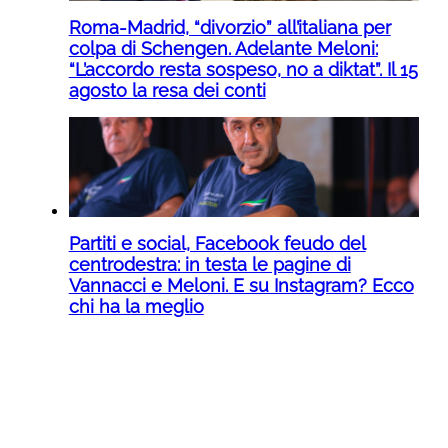
Roma-Madrid, “divorzio” all’italiana per
colpa di Schengen. Adelante Meloni:
“L’accordo resta sospeso, no a diktat”. Il 15
agosto la resa dei conti
Partiti e social, Facebook feudo del
centrodestra: in testa le pagine di
Vannacci e Meloni. E su Instagram? Ecco
chi ha la meglio