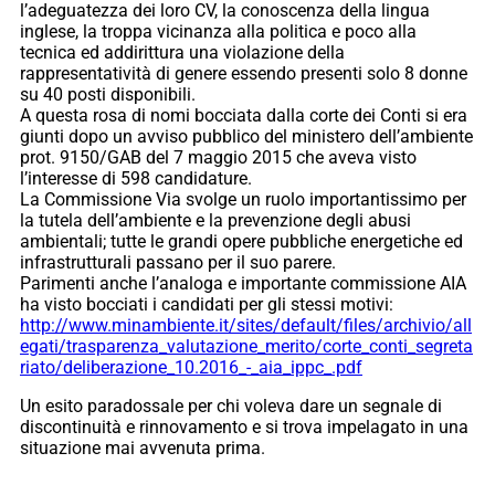
l’adeguatezza dei loro CV, la conoscenza della lingua
inglese, la troppa vicinanza alla politica e poco alla
tecnica ed addirittura una violazione della
rappresentatività di genere essendo presenti solo 8 donne
su 40 posti disponibili.
A questa rosa di nomi bocciata dalla corte dei Conti si era
giunti dopo un avviso pubblico del ministero dell’ambiente
prot. 9150/GAB del 7 maggio 2015 che aveva visto
l’interesse di 598 candidature.
La Commissione Via svolge un ruolo importantissimo per
la tutela dell’ambiente e la prevenzione degli abusi
ambientali; tutte le grandi opere pubbliche energetiche ed
infrastrutturali passano per il suo parere.
Parimenti anche l’analoga e importante commissione AIA
ha visto bocciati i candidati per gli stessi motivi:
http://www.minambiente.it/sites/default/files/archivio/all
egati/trasparenza_valutazione_merito/corte_conti_segreta
riato/deliberazione_10.2016_-_aia_ippc_.pdf
Un esito paradossale per chi voleva dare un segnale di
discontinuità e rinnovamento e si trova impelagato in una
situazione mai avvenuta prima.