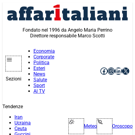
Vai
al
contenuto
Fondato nel 1996 da Angelo Maria Perrino
Direttore responsabile Marco Scotti
Economia
Corporate
Politica
Esteri
Facebook
Instagr
Linke
X
News
Sezioni
Salute
Sport
AI TV
Tendenze
Iran
Ucraina
Meteo
Oroscopo
Ceuta
Guccini