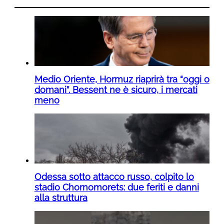
Medio Oriente, Hormuz riaprirà tra “oggi o
domani”. Bessent ne è sicuro, i mercati
meno
Odessa sotto attacco russo, colpito lo
stadio Chornomorets: due feriti e danni
alla struttura