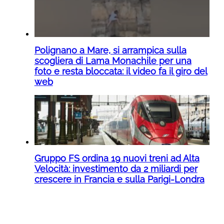
Polignano a Mare, si arrampica sulla
scogliera di Lama Monachile per una
foto e resta bloccata: il video fa il giro del
web
Gruppo FS ordina 19 nuovi treni ad Alta
Velocità: investimento da 2 miliardi per
crescere in Francia e sulla Parigi-Londra