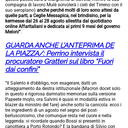
compagna di lavoro Mulè sorvolerà i cieli del Tirreno con il
suo aeroplano)
anche perché molti di loro sono attesi da
quelle parti, a Ceglie Messapica, nel brindisino, per la
kermesse dal 26 al 28 agosto allestita dal quotidiano
online Affaritaliani e dedicata ai primi 9 mesi del governo
Meloni”
.
GUARDA ANCHE L’ANTEPRIMA DE
LA PIAZZA/: Perrino intervista il
procuratore Gratteri sul libro “Fuori
dai confini”
“Il Salento è d’obbligo, non esagerare, datti un
atteggiamento da destra istituzionale (Macron docet solo
in questo e rigorosa damnatio memoriae sulla versione
Papeete mojto, ora Salvini è quasi in modalità estiva in
blazer da ministro del fare) anche sotto la canicola: ecco i
tre ingredienti di un agosto nel segno del post-
berlusconismo, che comunque resta nel cuore e nella
leggenda: vi ricordate quando Bossi si presentò in
canottiera a Porto Rotondo? E la bandana di Silvio con