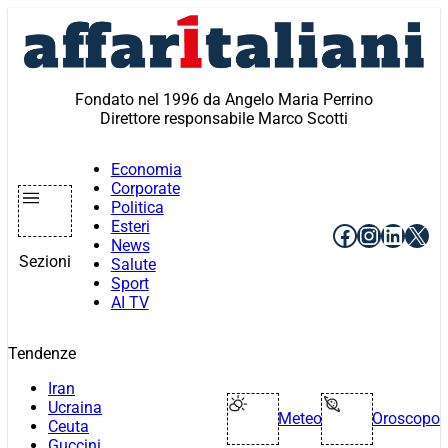
Vai
al
contenuto
Fondato nel 1996 da Angelo Maria Perrino
Direttore responsabile Marco Scotti
Economia
Corporate
Politica
Esteri
Facebook
Instagr
Linke
X
News
Sezioni
Salute
Sport
AI TV
Tendenze
Iran
Ucraina
Meteo
Oroscopo
Ceuta
Guccini