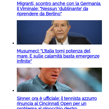
Migranti, scontro anche con la Germania.
Il Viminale: “Nessun ‘dublinante’ da
riprendere da Berlino”
Musumeci: “L’Italia torni potenza del
mare. E sulle calamità basta emergenze
infinite”
Sinner, ora è ufficiale: il tennista azzurro
rinuncia al Cincinnati Open per un
problema al ginocchio destro