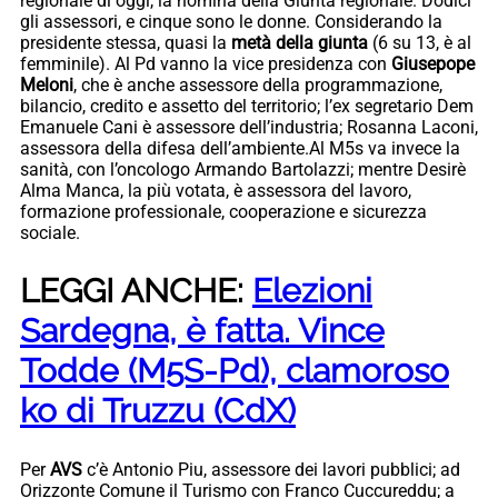
regionale di oggi, la nomina della Giunta regionale. Dodici
gli assessori, e cinque sono le donne. Considerando la
presidente stessa, quasi la
metà della giunta
(6 su 13, è al
femminile). Al Pd vanno la vice presidenza con
Giusepope
Meloni
, che è anche assessore della programmazione,
bilancio, credito e assetto del territorio; l’ex segretario Dem
Emanuele Cani è assessore dell’industria; Rosanna Laconi,
assessora della difesa dell’ambiente.Al M5s va invece la
sanità, con l’oncologo Armando Bartolazzi; mentre Desirè
Alma Manca, la più votata, è assessora del lavoro,
formazione professionale, cooperazione e sicurezza
sociale.
LEGGI ANCHE:
Elezioni
Sardegna, è fatta. Vince
Todde (M5S-Pd), clamoroso
ko di Truzzu (CdX)
Per
AVS
c’è Antonio Piu, assessore dei lavori pubblici; ad
Orizzonte Comune il Turismo con Franco Cuccureddu; a