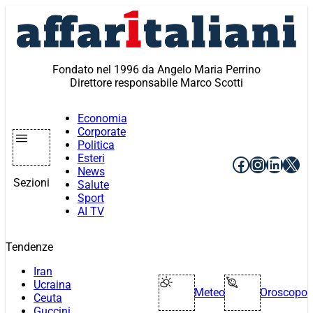
Vai
al
contenuto
Fondato nel 1996 da Angelo Maria Perrino
Direttore responsabile Marco Scotti
Economia
Corporate
Politica
Esteri
Facebook
Instagr
Linke
X
News
Sezioni
Salute
Sport
AI TV
Tendenze
Iran
Ucraina
Meteo
Oroscopo
Ceuta
Guccini