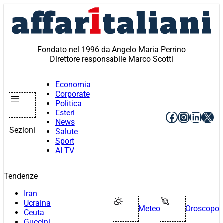
Vai
al
contenuto
Fondato nel 1996 da Angelo Maria Perrino
Direttore responsabile Marco Scotti
Economia
Corporate
Politica
Esteri
Facebook
Instagr
Linke
X
News
Sezioni
Salute
Sport
AI TV
Tendenze
Iran
Ucraina
Meteo
Oroscopo
Ceuta
Guccini