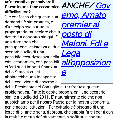
un’alternativa per salvare il
ANCHE/
Gov
Paese in una fase economica
difficilissima?
erno, Amato
“Le confesso che questa sua
domanda è sintomatica, e
premier al
d’un colpo svela tutta la
posto di
propaganda muscolare che la
destra ha condotto sin qui. E’
Meloni. FdI e
una domanda che
presuppone l’esistenza di due
Lega
scenari: quello di una
possibile recrudescenza della
all’opposizion
crisi economica, con possibili
effetti sugli impatti finanziari
e
dello Stato, a cui si
abbinerebbe una incapacità
della coalizione di governo e
della Presidente del Consiglio di far fronte a questa
problematica. Fatte le debite proporzioni, uno scenario
simile a quello del 2011. E’ naturalmente ciò che non
auspichiamo per il nostro Paese, per la nostra economia,
per le nostre istituzioni. Per evitarlo c’è bisogno di una
legge di bilancio seria, rigorosa, che sappia fare i conti con
la realtà e metta definitivamente in soffitta le sparate