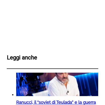
Leggi anche
Ranucci, il “soviet di Teulada” e la guerra