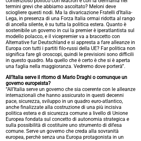
contenzioso politico con Macron e con la Germania nei
termini grevi che abbiamo ascoltato? Meloni deve
sciogliere questi nodi. Ma la divaricazione Fratelli d’Italia-
Lega, in presenza di una Forza Italia ormai ridotta al rango
di ancella silente, è su tutta la politica estera. Quanto è
sostenibile un governo in cui la premier è iperatlantista sul
modello polacco, e il vicepremier va a braccetto con
Alternative fur Deutschland e si appresta a fare alleanze in
Europa con tutti i partiti filo-russi della UE? Far politica non
significa fare gli oroscopi, quindi le previsioni sono difficili
in questo quadro. Ma quello che è certo è che si è aperta
una faglia nella maggioranza. Vedremo dove porterà”.
All’Italia serve il ritorno di Mario Draghi o comunque un
governo europeista?
“All’Italia serve un governo che sia coerente con le alleanze
internazionali che hanno assicurato in questi decenni
pace, sicurezza, sviluppo in un quadro euro-atlantico,
anche finalizzate alla costruzione di una più incisiva
politica estera e di sicurezza comune a livello di Unione
Europea fondata sul concetto di autonomia strategica e
sulla possibilità di costituire uno strumento di difesa
comune. Serve un governo che creda alla sovranità
europea, perchè senza una Europa protagonista in un