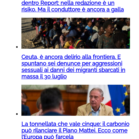
dentro Report: nella redazione è un
risiko. Ma il conduttore è ancora a galla
Ceuta, è ancora delirio alla frontiera. E
spuntano sei denunce per aggressioni
sessuali ai danni dei migranti sbarcati in
massa il 30 luglio
La tonnellata che vale cinque: il carbonio
può rilanciare il Piano Mattei. Ecco come
l’Europa può farcela