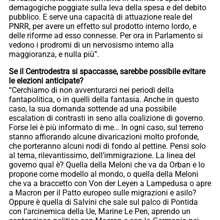
demagogiche poggiate sulla leva della spesa e del debito
pubblico. E serve una capacità di attuazione reale del
PNRR, per avere un effetto sul prodotto interno lordo, e
delle riforme ad esso connesse. Per ora in Parlamento si
vedono i prodromi di un nervosismo interno alla
maggioranza, e nulla più”.
Se il Centrodestra si spaccasse, sarebbe possibile evitare
le elezioni anticipate?
“Cerchiamo di non avventurarci nei periodi della
fantapolitica, o in quelli della fantasia. Anche in questo
caso, la sua domanda sottende ad una possibile
escalation di contrasti in seno alla coalizione di governo.
Forse lei è più informato di me… In ogni caso, sul terreno
stanno affiorando alcune divaricazioni molto profonde,
che porteranno alcuni nodi di fondo al pettine. Pensi solo
al tema, rilevantissimo, dell’immigrazione. La linea del
governo qual è? Quella della Meloni che va da Orban e lo
propone come modello al mondo, o quella della Meloni
che va a braccetto con Von der Leyen a Lampedusa o apre
a Macron per il Patto europeo sulle migrazioni e asilo?
Oppure è quella di Salvini che sale sul palco di Pontida
con l’arcinemica della Ue, Marine Le Pen, aprendo un