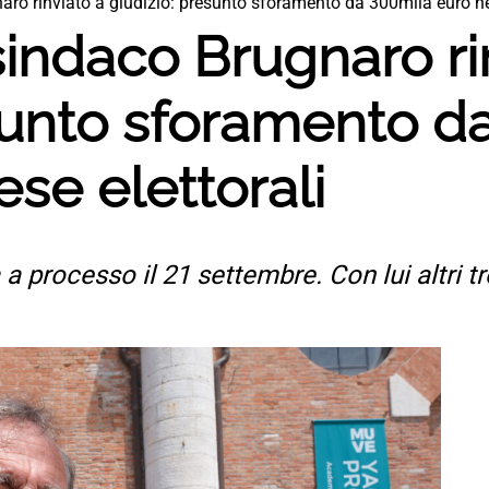
aro rinviato a giudizio: presunto sforamento da 300mila euro nel
 sindaco Brugnaro ri
esunto sforamento d
ese elettorali
 processo il 21 settembre. Con lui altri tre