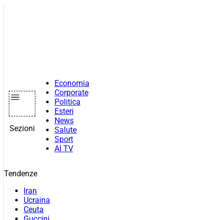
Vai
al
contenuto
Economia
Corporate
Politica
Esteri
News
Sezioni
Salute
Sport
AI TV
Tendenze
Iran
Ucraina
Ceuta
Guccini