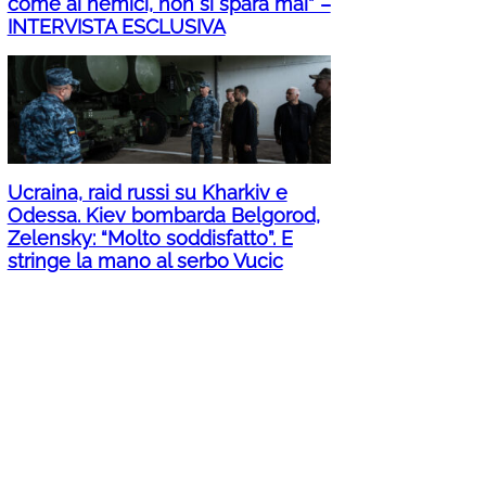
come ai nemici, non si spara mai” –
INTERVISTA ESCLUSIVA
Ucraina, raid russi su Kharkiv e
Odessa. Kiev bombarda Belgorod,
Zelensky: “Molto soddisfatto”. E
stringe la mano al serbo Vucic