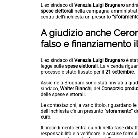
L’ex sindaco di
Venezia Luigi Brugnaro
andrà 
spese elettorali
nella campagna amministrat
centro dell’inchiesta un presunto
“sforament
A giudizio anche Ceron,
falso e finanziamento il
L’ex sindaco di
Venezia Luigi Brugnaro
è stat
legge sulle
spese elettorali
. La vicenda rigua
processo è stato fissato per il
21 settembre
.
Assieme a Brugnaro sono stati rinviati a giu
sindaco,
Walter Bianchi
, del
Consorzio produz
delle spese elettorali.
Le contestazioni, a vario titolo, riguardano le
dell’inchiesta c’è un presunto
“sforamento”
de
euro
.
Il procedimento entra quindi nella fase dibatt
responsabilità e a verificare le accuse formul