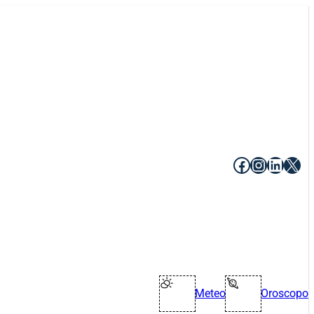
Facebook
Instagr
Linke
X
Meteo
Oroscopo