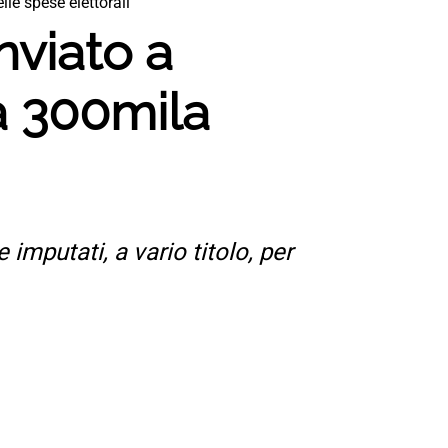
le spese elettorali
nviato a
a 300mila
 imputati, a vario titolo, per