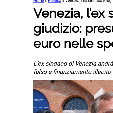
Home
»
Politica
»
Venezia, l’ex sindaco Brugn
Venezia, l’ex
giudizio: pr
euro nelle sp
L’ex sindaco di Venezia andrà a
falso e finanziamento illecito