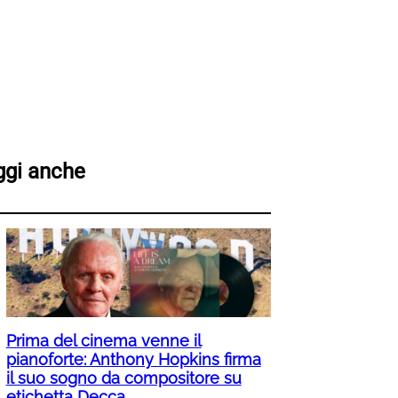
ggi anche
Prima del cinema venne il
pianoforte: Anthony Hopkins firma
il suo sogno da compositore su
etichetta Decca