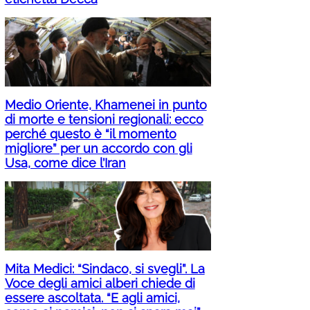
Medio Oriente, Khamenei in punto
di morte e tensioni regionali: ecco
perché questo è “il momento
migliore” per un accordo con gli
Usa, come dice l’Iran
Mita Medici: “Sindaco, si svegli”. La
Voce degli amici alberi chiede di
essere ascoltata. “E agli amici,