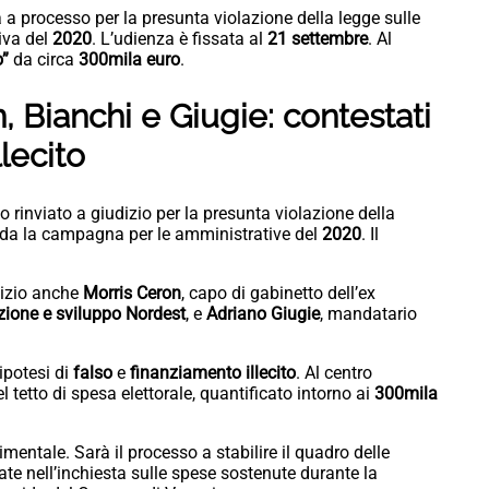
a processo per la presunta violazione della legge sulle
iva del
2020
. L’udienza è fissata al
21 settembre
. Al
o”
da circa
300mila euro
.
 Bianchi e Giugie: contestati
lecito
o rinviato a giudizio per la presunta violazione della
rda la campagna per le amministrative del
2020
. Il
dizio anche
Morris Ceron
, capo di gabinetto dell’ex
ione e sviluppo Nordest
, e
Adriano Giugie
, mandatario
 ipotesi di
falso
e
finanziamento illecito
. Al centro
l tetto di spesa elettorale, quantificato intorno ai
300mila
imentale. Sarà il processo a stabilire il quadro delle
ate nell’inchiesta sulle spese sostenute durante la