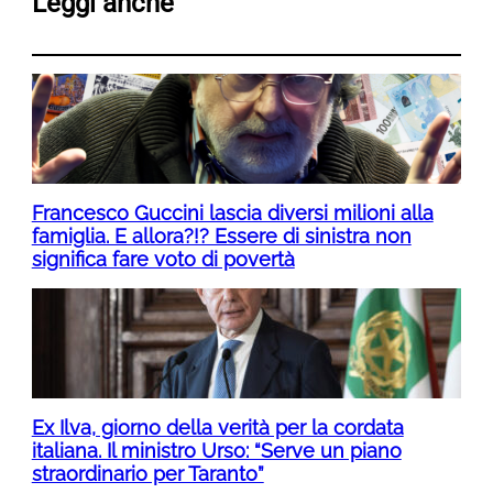
Leggi anche
Francesco Guccini lascia diversi milioni alla
famiglia. E allora?!? Essere di sinistra non
significa fare voto di povertà
Ex Ilva, giorno della verità per la cordata
italiana. Il ministro Urso: “Serve un piano
straordinario per Taranto”