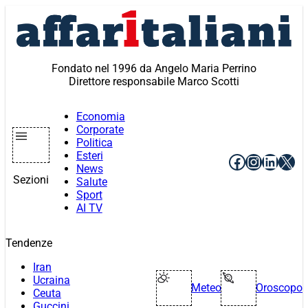
Vai
al
contenuto
Fondato nel 1996 da Angelo Maria Perrino
Direttore responsabile Marco Scotti
Economia
Corporate
Politica
Esteri
Facebook
Instagr
Linke
X
News
Sezioni
Salute
Sport
AI TV
Tendenze
Iran
Ucraina
Meteo
Oroscopo
Ceuta
Guccini