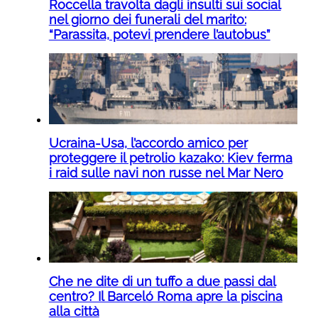
Roccella travolta dagli insulti sui social
nel giorno dei funerali del marito:
“Parassita, potevi prendere l’autobus”
Ucraina-Usa, l’accordo amico per
proteggere il petrolio kazako: Kiev ferma
i raid sulle navi non russe nel Mar Nero
Che ne dite di un tuffo a due passi dal
centro? Il Barceló Roma apre la piscina
alla città