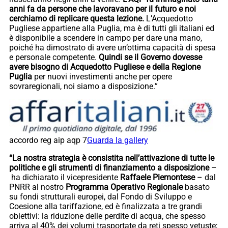
anni fa da persone che lavoravano per il futuro e noi
cerchiamo di replicare questa lezione.
L’Acquedotto
Pugliese appartiene alla Puglia, ma è di tutti gli italiani ed
è disponibile a scendere in campo per dare una mano,
poiché ha dimostrato di avere un’ottima capacità di spesa
e personale competente.
Quindi se il Governo dovesse
avere bisogno di Acquedotto Pugliese e della Regione
Puglia
per nuovi investimenti anche per opere
sovraregionali, noi siamo a disposizione.”
accordo reg aip aqp 7
Guarda la gallery
“La nostra strategia è consistita nell’attivazione di tutte le
politiche e gli strumenti di finanziamento a disposizione
–
ha dichiarato il vicepresidente
Raffaele Piemontese
– dal
PNRR al nostro
Programma Operativo Regionale
basato
su fondi strutturali europei, dal Fondo di Sviluppo e
Coesione alla tariffazione, ed è finalizzata a tre grandi
obiettivi: la riduzione delle perdite di acqua, che spesso
arriva al 40% dei volumi trasportate da reti spesso vetuste;