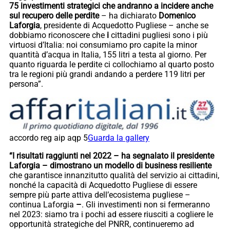
75 investimenti strategici che andranno a incidere anche
sul recupero delle perdite
– ha dichiarato
Domenico
Laforgia
, presidente di Acquedotto Pugliese – anche se
dobbiamo riconoscere che
i
cittadini pugliesi sono i più
virtuosi d’Italia: noi consumiamo pro capite la minor
quantità d’acqua in Italia, 155 litri a testa al giorno. Per
quanto riguarda le perdite ci collochiamo al quarto posto
tra le regioni più grandi andando a perdere 119 litri per
persona”.
accordo reg aip aqp 5
Guarda la gallery
“I risultati raggiunti nel 2022 – ha segnalato il presidente
Laforgia – dimostrano un modello di business resiliente
che garantisce innanzitutto qualità del servizio ai cittadini,
nonché la capacità di Acquedotto Pugliese di essere
sempre più parte attiva dell’ecosistema pugliese –
continua Laforgia
–
. Gli investimenti non si fermeranno
nel 2023: siamo tra i pochi ad essere riusciti a cogliere le
opportunità strategiche del PNRR, continueremo ad