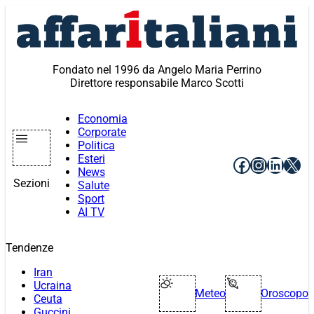
Vai
al
contenuto
Fondato nel 1996 da Angelo Maria Perrino
Direttore responsabile Marco Scotti
Economia
Corporate
Politica
Esteri
Facebook
Instagr
Linke
X
News
Sezioni
Salute
Sport
AI TV
Tendenze
Iran
Ucraina
Meteo
Oroscopo
Ceuta
Guccini