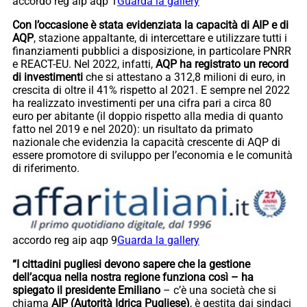
accordo reg aip aqp 1
Guarda la gallery
Con l’occasione è stata evidenziata la capacità di AIP e di
AQP
, stazione appaltante, di intercettare e utilizzare tutti i
finanziamenti pubblici a disposizione, in particolare PNRR
e REACT-EU. Nel 2022, infatti,
AQP ha registrato un record
di investimenti
che si attestano a 312,8 milioni di euro, in
crescita di oltre il 41% rispetto al 2021. E sempre nel 2022
ha realizzato investimenti per una cifra pari a circa 80
euro per abitante (il doppio rispetto alla media di quanto
fatto nel 2019 e nel 2020): un risultato da primato
nazionale che evidenzia la capacità crescente di AQP di
essere promotore di sviluppo per l’economia e le comunità
di riferimento.
accordo reg aip aqp 9
Guarda la gallery
“I cittadini pugliesi devono sapere che la gestione
dell’acqua nella nostra regione funziona così – ha
spiegato il presidente Emiliano
– c’è una società che si
chiama
AIP (Autorità Idrica Pugliese)
, è gestita dai sindaci