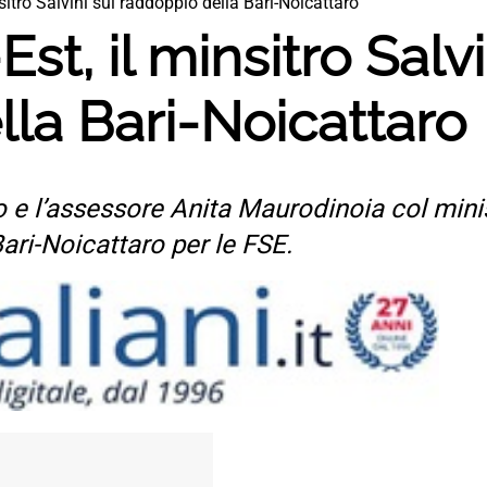
sitro Salvini sul raddoppio della Bari-Noicattaro
st, il minsitro Salvi
la Bari-Noicattaro
o e l’assessore Anita Maurodinoia col mini
ari-Noicattaro per le FSE.