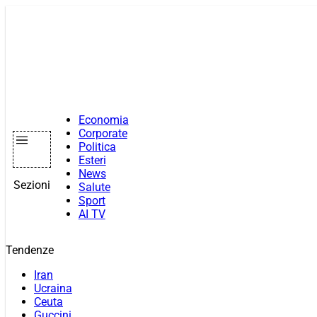
Vai
al
contenuto
Economia
Corporate
Politica
Esteri
News
Sezioni
Salute
Sport
AI TV
Tendenze
Iran
Ucraina
Ceuta
Guccini