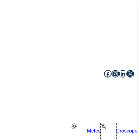
Facebook
Instagr
Linke
X
Meteo
Oroscopo