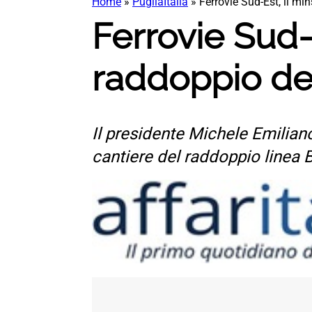
Home
»
PugliaItalia
»
Ferrovie Sud-Est, il min
Ferrovie Sud-E
raddoppio del
Il presidente Michele Emilian
cantiere del raddoppio linea B