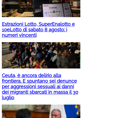
Estrazioni Lotto, SuperEnalotto e
10eLotto di sabato 8 agosto: i
numeri vincenti
Ceuta, è ancora delirio alla
frontiera. E spuntano sei denunce
per aggressioni sessuali ai danni
dei migranti sbarcati in massa il 30
luglio