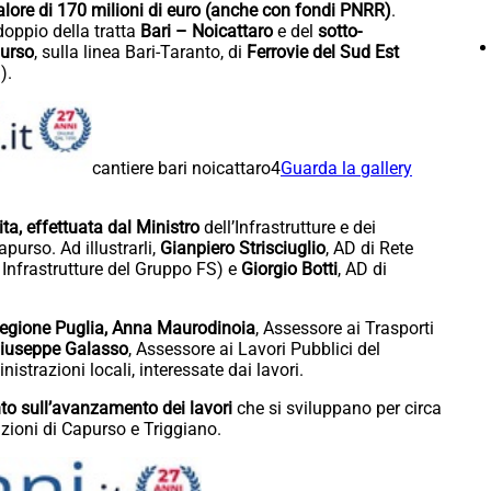
lore di 170 milioni di euro (anche con fondi PNRR)
.
ddoppio della tratta
Bari – Noicattaro
e del
sotto-
purso
, sulla linea Bari-Taranto, di
Ferrovie del Sud Est
).
cantiere bari noicattaro4
Guarda la gallery
sita, effettuata dal Ministro
dell’Infrastrutture e dei
purso. Ad illustrarli,
Gianpiero Strisciuglio
, AD di Rete
o Infrastrutture del Gruppo FS) e
Giorgio Botti
, AD di
 Regione Puglia, Anna Maurodinoia
, Assessore ai Trasporti
iuseppe Galasso
, Assessore ai Lavori Pubblici del
strazioni locali, interessate dai lavori.
unto sull’avanzamento dei lavori
che si sviluppano per circa
azioni di Capurso e Triggiano.