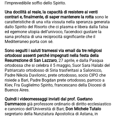
l’imprevedibile soffio dello Spirito.
Una docilità al reale, la capacità di resistere ai venti
contrari e, finalmente, di saper mantenere la rotta
sono le
caratteristiche di una vita vissuta nella speranza generata
dallo Spirito del Risorto che ci plasma e libera dalla falsa
ed egemone utopia dell’univoco, facendoci gustare la
sana profezia di una reciprocità significante che il
Mediterraneo porta con sé.
Sono seguiti i saluti tramessi via email da tre religiosi
ortodossi assenti
perché impegnati nella festa della
Resurrezione di San Lazzaro
, 27 aprile, e dalla Pasqua
ortodossa che si celebra il 5 maggio, Suor Sara Halabi del
Patriarcato ortodosso di Siria trasferitasi a Salonicco,
Padre Nikola Davilonic, prete ortodosso, socio CIPO che
risiede a Bari, Padre Bogdan prete ortodosso, parroco a
Kiev, Fra Guglielmo Spirito, francescano della Diocesi di
Buenos Aires.
Quindi i videomessaggi inviati dal prof. Gaetano
Dammacco
già professore ordinario di diritto ecclesiastico
e canonico dell’Università di Bari;
Don Michele Tutalo
segretario della Nunziatura Apostolica di Astana, in