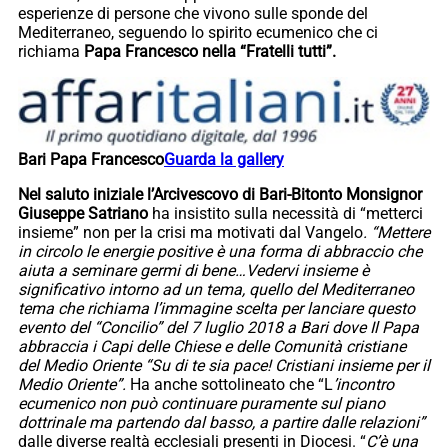
esperienze di persone che vivono sulle sponde del
Mediterraneo, seguendo lo spirito ecumenico che ci
richiama
Papa Francesco nella “Fratelli tutti”.
Bari Papa Francesco
Guarda la gallery
Nel saluto iniziale l’Arcivescovo di Bari-Bitonto Monsignor
Giuseppe Satriano
ha insistito sulla necessità di “metterci
insieme” non per la crisi ma motivati dal Vangelo
. “Mettere
in circolo le energie positive è una forma di abbraccio che
aiuta a seminare germi di bene…Vedervi insieme è
significativo intorno ad un tema, quello del Mediterraneo
tema che richiama l’immagine scelta per lanciare questo
evento del “Concilio” del 7 luglio 2018
a
Bari
dove Il Papa
abbraccia i Capi delle Chiese e delle Comunità cristiane
del Medio Oriente “Su di te sia pace! Cristiani insieme per il
Medio Oriente”.
Ha anche sottolineato che “L
’incontro
ecumenico non può continuare puramente sul piano
dottrinale ma partendo dal basso, a partire dalle relazioni”
dalle diverse realtà ecclesiali presenti in Diocesi. “
C’è una