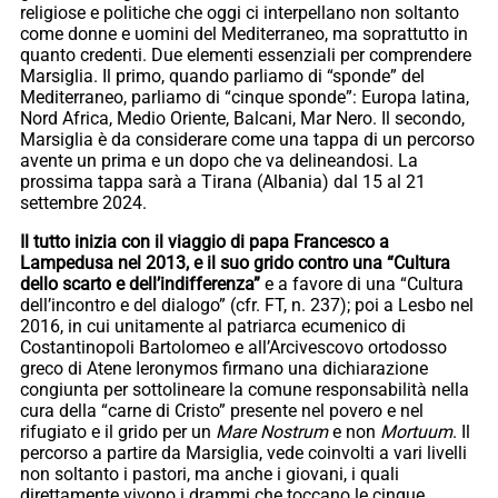
religiose e politiche che oggi ci interpellano non soltanto
come donne e uomini del Mediterraneo, ma soprattutto in
quanto credenti. Due elementi essenziali per comprendere
Marsiglia. Il primo, quando parliamo di “sponde” del
Mediterraneo, parliamo di “cinque sponde”: Europa latina,
Nord Africa, Medio Oriente, Balcani, Mar Nero. Il secondo,
Marsiglia è da considerare come una tappa di un percorso
avente un prima e un dopo che va delineandosi. La
prossima tappa sarà a Tirana (Albania) dal 15 al 21
settembre 2024.
Il tutto inizia con il viaggio di papa Francesco a
Lampedusa nel 2013, e il suo grido contro una “Cultura
dello scarto e dell’indifferenza”
e a favore di una “Cultura
dell’incontro e del dialogo” (cfr. FT, n. 237); poi a Lesbo nel
2016, in cui unitamente al patriarca ecumenico di
Costantinopoli Bartolomeo e all’Arcivescovo ortodosso
greco di Atene Ieronymos firmano una dichiarazione
congiunta per sottolineare la comune responsabilità nella
cura della “carne di Cristo” presente nel povero e nel
rifugiato e il grido per un
Mare Nostrum
e non
Mortuum
. Il
percorso a partire da Marsiglia, vede coinvolti a vari livelli
non soltanto i pastori, ma anche i giovani, i quali
direttamente vivono i drammi che toccano le cinque