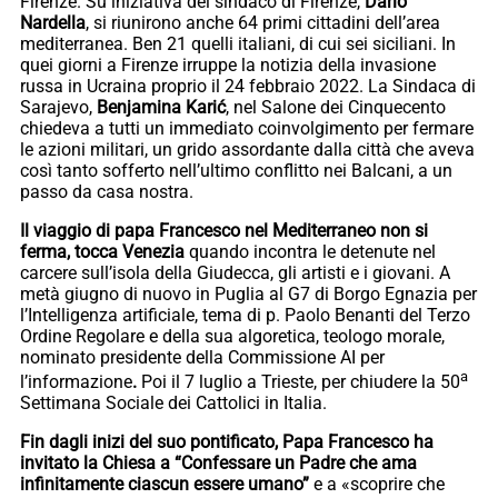
Firenze. Su iniziativa del sindaco di Firenze,
Dario
Nardella
, si riunirono anche 64 primi cittadini dell’area
mediterranea. Ben 21 quelli italiani, di cui sei siciliani. In
quei giorni a Firenze irruppe la notizia della invasione
russa in Ucraina proprio il 24 febbraio 2022. La Sindaca di
Sarajevo,
Benjamina Karić
, nel Salone dei Cinquecento
chiedeva a tutti un immediato coinvolgimento per fermare
le azioni militari, un grido assordante dalla città che aveva
così tanto sofferto nell’ultimo conflitto nei Balcani, a un
passo da casa nostra.
Il viaggio di papa Francesco nel Mediterraneo non si
ferma, tocca Venezia
quando incontra le detenute nel
carcere sull’isola della Giudecca, gli artisti e i giovani. A
metà giugno di nuovo in Puglia al G7 di Borgo Egnazia per
l’Intelligenza artificiale, tema di p. Paolo Benanti del Terzo
Ordine Regolare e della sua algoretica, teologo morale,
nominato presidente della Commissione AI per
a
l’informazione
.
Poi il 7 luglio a Trieste, per chiudere la 50
Settimana Sociale dei Cattolici in Italia.
Fin dagli inizi del suo pontificato, Papa Francesco ha
invitato la Chiesa a “Confessare un Padre che ama
infinitamente ciascun essere umano”
e a «scoprire che