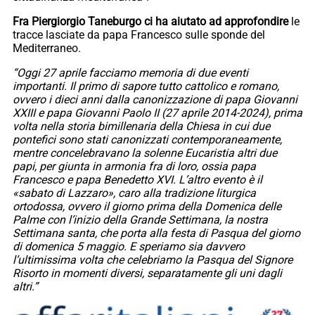
Fra Piergiorgio Taneburgo ci ha aiutato ad approfondire
le
tracce lasciate da papa Francesco sulle sponde del
Mediterraneo.
“Oggi 27 aprile facciamo memoria di due eventi
importanti. Il primo di sapore tutto cattolico e romano,
ovvero i dieci anni dalla canonizzazione di papa Giovanni
XXIII e papa Giovanni Paolo II (27 aprile 2014-2024), prima
volta nella storia bimillenaria della Chiesa in cui due
pontefici sono stati canonizzati contemporaneamente,
mentre concelebravano la solenne Eucaristia altri due
papi, per giunta in armonia fra di loro, ossia papa
Francesco e papa Benedetto XVI. L’altro evento è il
«sabato di Lazzaro», caro alla tradizione liturgica
ortodossa, ovvero il giorno prima della Domenica delle
Palme con l’inizio della Grande Settimana, la nostra
Settimana santa, che porta alla festa di Pasqua del giorno
di domenica 5 maggio. E speriamo sia davvero
l’ultimissima volta che celebriamo la Pasqua del Signore
Risorto in momenti diversi, separatamente gli uni dagli
altri.”