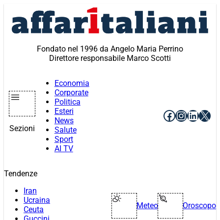
Vai
al
contenuto
Fondato nel 1996 da Angelo Maria Perrino
Direttore responsabile Marco Scotti
Economia
Corporate
Politica
Esteri
Facebook
Instagr
Linke
X
News
Sezioni
Salute
Sport
AI TV
Tendenze
Iran
Ucraina
Meteo
Oroscopo
Ceuta
Guccini