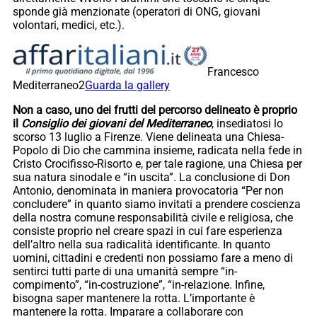
sponde già menzionate (operatori di ONG, giovani
volontari, medici, etc.).
Francesco
Mediterraneo2
Guarda la gallery
Non a caso, uno dei frutti del percorso delineato è proprio
il
Consiglio dei giovani del Mediterraneo
, insediatosi lo
scorso 13 luglio a Firenze. Viene delineata una Chiesa-
Popolo di Dio che cammina insieme, radicata nella fede in
Cristo Crocifisso-Risorto e, per tale ragione, una Chiesa per
sua natura sinodale e “in uscita”. La conclusione di Don
Antonio, denominata in maniera provocatoria “Per non
concludere” in quanto siamo invitati a prendere coscienza
della nostra comune responsabilità civile e religiosa, che
consiste proprio nel creare spazi in cui fare esperienza
dell’altro nella sua radicalità identificante. In quanto
uomini, cittadini e credenti non possiamo fare a meno di
sentirci tutti parte di una umanità sempre “in-
compimento”, “in-costruzione”, “in-relazione. Infine,
bisogna saper mantenere la rotta. L’importante è
mantenere la rotta. Imparare a collaborare con