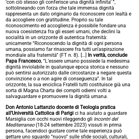
‘con ciò stesso gli conferisce una dignità infinita’ “,
sottolineando con forza che tale immensa dignità
rappresenta un dato originario da riconoscere con lealtà e
da accogliere con gratitudine. Proprio su tale
riconoscimento ed accoglienza è possibile fondare una
nuova coesistenza fra gli esseri umani, che declini la
socialità in un orizzonte di autentica fraternità:
unicamente “Riconoscendo la dignità di ogni persona
umana, possiamo far rinascere fra tutti un’aspirazione
mondiale alla fraternità” (FT n. 8). […]
In verità, conclude
Papa Francesco
, “L’essere umano possiede la medesima
dignità inviolabile in qualunque epoca storica e nessuno
può sentirsi autorizzato dalle circostanze a negare questa
convinzione o a non agire di conseguenza”. In tal
orizzonte, la sua enciclica Fratelli tutti costituisce già una
sorta di Magna Charta dei compiti odierni volti a
salvaguardare e promuovere la dignità uman
a.
Don Antonio Lattanzio docente di Teologia pratica
all’Università Cattolica di Parigi
ci ha aiutato a guardare
Marsiglia con occhi nuovi rileggendo gli
Incontri del
Mediterraneo
(18-24 settembre 2023) vissuti in prima
persona, facendoci gustare come tale esperienza può
gettare uno sguardo “nuovo” sulle sfide sociali, culturali,