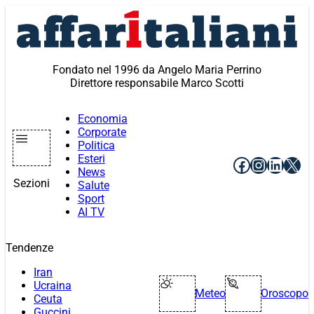
Vai
al
contenuto
Fondato nel 1996 da Angelo Maria Perrino
Direttore responsabile Marco Scotti
Economia
Corporate
Politica
Esteri
Facebook
Instagr
Linke
X
News
Sezioni
Salute
Sport
AI TV
Tendenze
Iran
Ucraina
Meteo
Oroscopo
Ceuta
Guccini