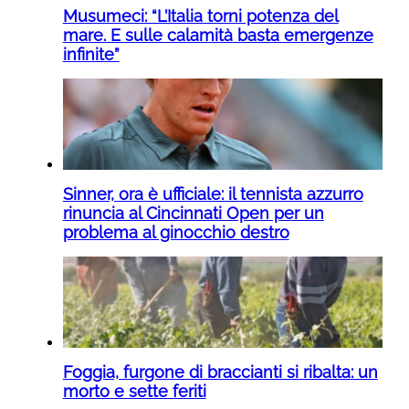
Musumeci: “L’Italia torni potenza del
mare. E sulle calamità basta emergenze
infinite”
Sinner, ora è ufficiale: il tennista azzurro
rinuncia al Cincinnati Open per un
problema al ginocchio destro
Foggia, furgone di braccianti si ribalta: un
morto e sette feriti