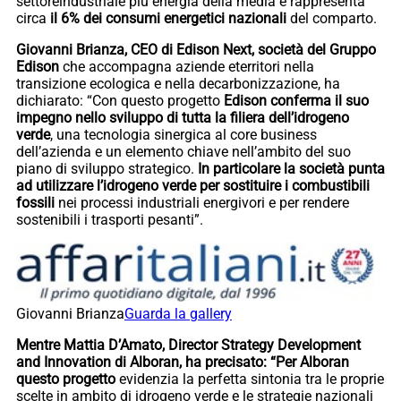
settoreindustriale più energia della media e rappresenta
circa
il 6% dei consumi energetici nazionali
del comparto.
Giovanni Brianza, CEO di Edison Next, società del Gruppo
Edison
che accompagna aziende eterritori nella
transizione ecologica e nella decarbonizzazione, ha
dichiarato: “Con questo progetto
Edison conferma il suo
impegno nello sviluppo di tutta la filiera dell’idrogeno
verde
, una tecnologia sinergica al core business
dell’azienda e un elemento chiave nell’ambito del suo
piano di sviluppo strategico.
In particolare la società punta
ad utilizzare l’idrogeno verde per sostituire i combustibili
fossili
nei processi industriali energivori e per rendere
sostenibili i trasporti pesanti”.
Giovanni Brianza
Guarda la gallery
Mentre Mattia D’Amato, Director Strategy Development
and Innovation di Alboran, ha precisato: “Per Alboran
questo progetto
evidenzia la perfetta sintonia tra le proprie
scelte in ambito di idrogeno verde e le strategie nazionali