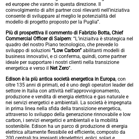
ed europee che vanno in questa direzione. Il
coinvolgimento di altri partner così rilevanti nell’iniziativa
consente di sviluppare al meglio le potenzialità del
modello di progetto proposto per la Puglia”.
Più di prospettiva il commento di Fabrizio Botta, Chief
Commercial Officer di Saipem
: “L’iniziaitva è strategica nel
quadro del nostro Piano tecnologico, che prevede lo
sviluppo di soluzioni
“Low Carbon”
abilitanti modelli di
business innovativi, e ci conferma, quindi, come partner
ideale per supportare i nostri clienti nella transizione
energetica e verso il
Net Zero
”.
Edison è la più antica società energetica in Europa
, con
oltre 135 anni di primati, ed è uno degli operatori leader del
settore in Italia con attività̀ nell’approvvigionamento,
produzione e vendita di energia elettrica e gas naturale e
nei servizi energetici e ambientali. La società è impegnata
in prima linea nella sfida della transizione energetica,
attraverso lo sviluppo della generazione rinnovabile e low
carbon, i servizi energetici e ambientali e la mobilità
sostenibile. Edison ha un parco di produzione di energia
elettrica altamente flessibile ed efficiente, composto da
200 centrali tra impianti idroelettrici, eolici, solari e