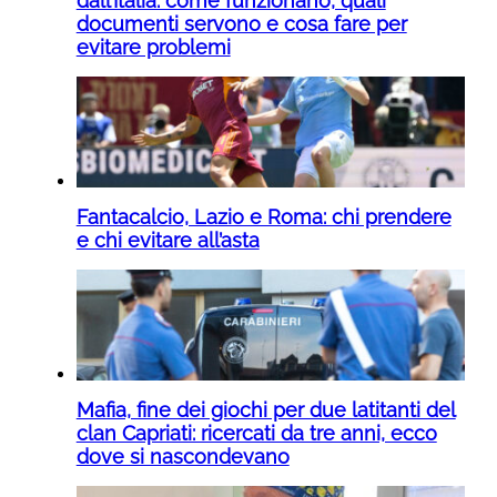
dall’Italia: come funzionano, quali
documenti servono e cosa fare per
evitare problemi
Fantacalcio, Lazio e Roma: chi prendere
e chi evitare all’asta
Mafia, fine dei giochi per due latitanti del
clan Capriati: ricercati da tre anni, ecco
dove si nascondevano