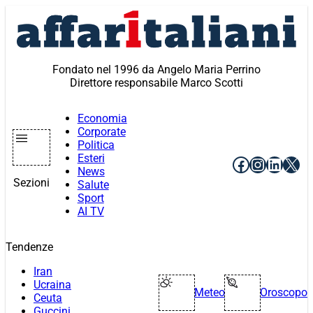
Vai
al
contenuto
Fondato nel 1996 da Angelo Maria Perrino
Direttore responsabile Marco Scotti
Economia
Corporate
Politica
Esteri
Facebook
Instagr
Linke
X
News
Sezioni
Salute
Sport
AI TV
Tendenze
Iran
Ucraina
Meteo
Oroscopo
Ceuta
Guccini