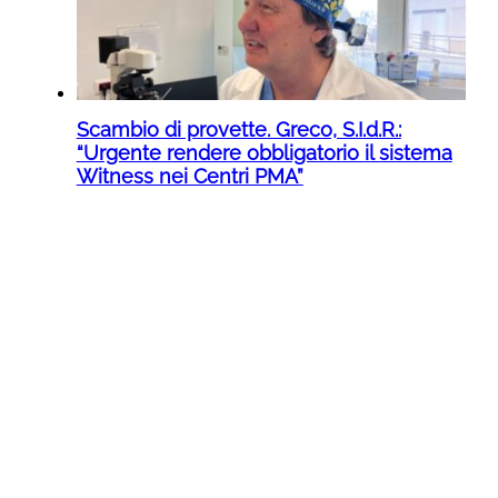
Scambio di provette. Greco, S.I.d.R.:
“Urgente rendere obbligatorio il sistema
Witness nei Centri PMA”