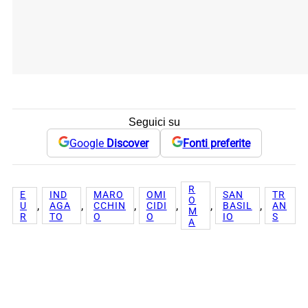
Seguici su
Google
Discover
Fonti preferite
R
E
IND
MARO
OMI
SAN
TR
O
, 
, 
, 
, 
, 
, 
U
AGA
CCHIN
CIDI
BASIL
AN
M
R
TO
O
O
IO
S
A