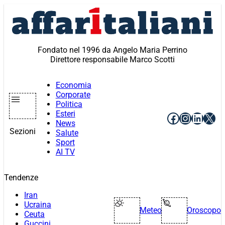
Vai
al
contenuto
Fondato nel 1996 da Angelo Maria Perrino
Direttore responsabile Marco Scotti
Economia
Corporate
Politica
Esteri
Facebook
Instagr
Linke
X
News
Sezioni
Salute
Sport
AI TV
Tendenze
Iran
Ucraina
Meteo
Oroscopo
Ceuta
Guccini