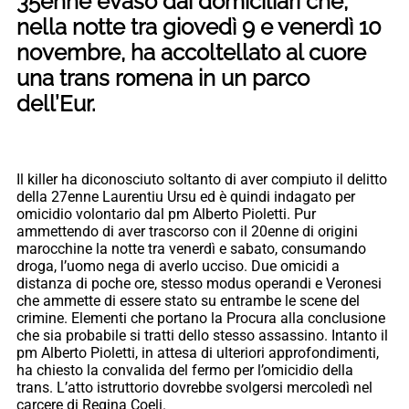
35enne evaso dai domiciliari che,
nella notte tra giovedì 9 e venerdì 10
novembre, ha accoltellato al cuore
una trans romena in un parco
dell’Eur.
Il killer ha diconosciuto soltanto di aver compiuto il delitto
della 27enne Laurentiu Ursu ed è quindi indagato per
omicidio volontario dal pm Alberto Pioletti. Pur
ammettendo di aver trascorso con il 20enne di origini
marocchine la notte tra venerdì e sabato, consumando
droga, l’uomo nega di averlo ucciso. Due omicidi a
distanza di poche ore, stesso modus operandi e Veronesi
che ammette di essere stato su entrambe le scene del
crimine. Elementi che portano la Procura alla conclusione
che sia probabile si tratti dello stesso assassino. Intanto il
pm Alberto Pioletti, in attesa di ulteriori approfondimenti,
ha chiesto la convalida del fermo per l’omicidio della
trans. L’atto istruttorio dovrebbe svolgersi mercoledì nel
carcere di Regina Coeli.