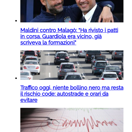
Maldini contro Malagò: “Ha rivisto i patti
in corsa. Guardiola era vicino, già
scriveva la formazioni”
Traffico oggi, niente bollino nero ma resta
il rischio code: autostrade e orari da
evitare