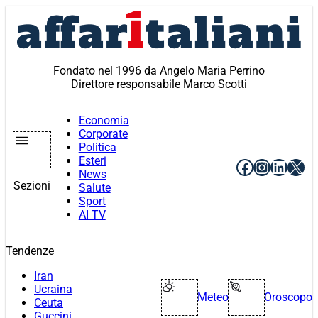
Vai
al
contenuto
Fondato nel 1996 da Angelo Maria Perrino
Direttore responsabile Marco Scotti
Economia
Corporate
Politica
Esteri
Facebook
Instagr
Linke
X
News
Sezioni
Salute
Sport
AI TV
Tendenze
Iran
Ucraina
Meteo
Oroscopo
Ceuta
Guccini