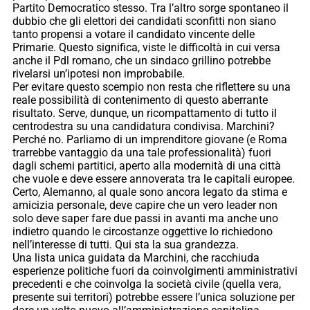
Partito Democratico stesso. Tra l’altro sorge spontaneo il
dubbio che gli elettori dei candidati sconfitti non siano
tanto propensi a votare il candidato vincente delle
Primarie. Questo significa, viste le difficoltà in cui versa
anche il Pdl romano, che un sindaco grillino potrebbe
rivelarsi un’ipotesi non improbabile.
Per evitare questo scempio non resta che riflettere su una
reale possibilità di contenimento di questo aberrante
risultato. Serve, dunque, un ricompattamento di tutto il
centrodestra su una candidatura condivisa. Marchini?
Perché no. Parliamo di un imprenditore giovane (e Roma
trarrebbe vantaggio da una tale professionalità) fuori
dagli schemi partitici, aperto alla modernità di una città
che vuole e deve essere annoverata tra le capitali europee.
Certo, Alemanno, al quale sono ancora legato da stima e
amicizia personale, deve capire che un vero leader non
solo deve saper fare due passi in avanti ma anche uno
indietro quando le circostanze oggettive lo richiedono
nell’interesse di tutti. Qui sta la sua grandezza.
Una lista unica guidata da Marchini, che racchiuda
esperienze politiche fuori da coinvolgimenti amministrativi
precedenti e che coinvolga la società civile (quella vera,
presente sui territori) potrebbe essere l’unica soluzione per