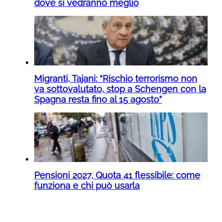
dove si vedranno meglio
Migranti, Tajani: “Rischio terrorismo non
va sottovalutato, stop a Schengen con la
Spagna resta fino al 15 agosto”
Pensioni 2027, Quota 41 flessibile: come
funziona e chi può usarla