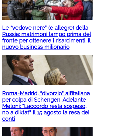
Le “vedove nere” (e allegre) della
Russia: matrimoni lampo prima del
fronte per ottenere i risarcimenti. Il
nuovo business milionario
Roma-Madrid, “divorzio” all’italiana
per colpa di Schengen. Adelante
Meloni: “L’accordo resta sospeso,
no a diktat”. Il 15 agosto la resa dei
conti