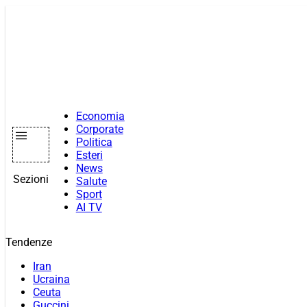
Vai
al
contenuto
Economia
Corporate
Politica
Esteri
News
Sezioni
Salute
Sport
AI TV
Tendenze
Iran
Ucraina
Ceuta
Guccini