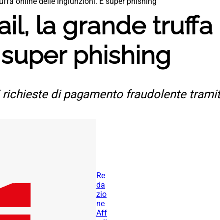
uffa online delle ingiunzioni. È super phishing
il, la grande truffa
È super phishing
i richieste di pagamento fraudolente tramite
Re
da
zio
ne
Aff