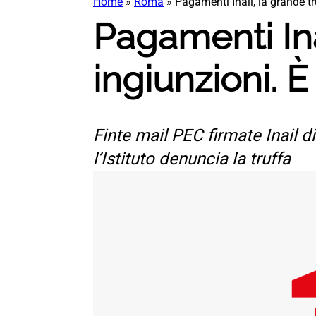
Home
»
Roma
»
Pagamenti Inail, la grande tr
Pagamenti Ina
ingiunzioni. 
Finte mail PEC firmate Inail d
l’Istituto denuncia la truffa