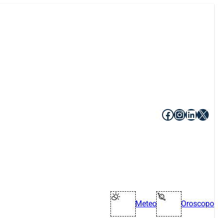
Facebook
Instagr
Linke
X
Meteo
Oroscopo