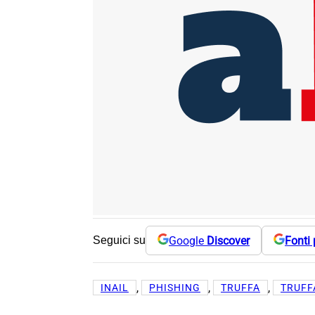
Google
Discover
Fonti 
Seguici su
, 
, 
, 
INAIL
PHISHING
TRUFFA
TRUFF