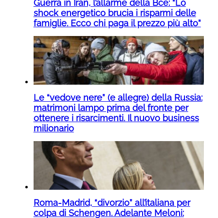
Guerra in Iran, l’allarme della Bce: “Lo
shock energetico brucia i risparmi delle
famiglie. Ecco chi paga il prezzo più alto”
Le “vedove nere” (e allegre) della Russia:
matrimoni lampo prima del fronte per
ottenere i risarcimenti. Il nuovo business
milionario
Roma-Madrid, “divorzio” all’italiana per
colpa di Schengen. Adelante Meloni: