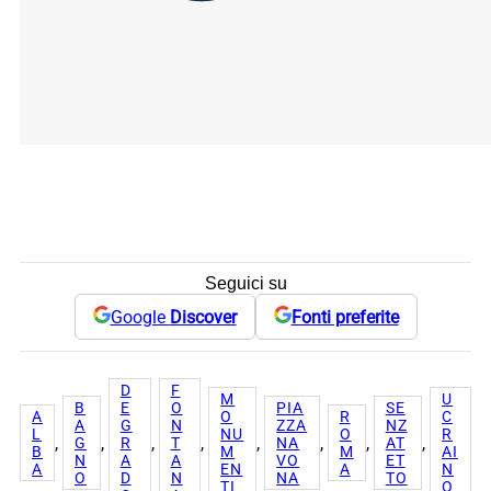
Seguici su
Google
Discover
Fonti preferite
D
F
M
U
B
E
O
PIA
SE
A
O
R
C
A
G
N
ZZA
NZ
L
NU
O
R
, 
, 
, 
, 
, 
, 
, 
, 
G
R
T
NA
AT
B
M
M
AI
N
A
A
VO
ET
A
EN
A
N
O
D
N
NA
TO
TI
O