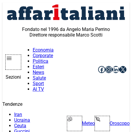
Vai
al
contenuto
Fondato nel 1996 da Angelo Maria Perrino
Direttore responsabile Marco Scotti
Economia
Corporate
Politica
Esteri
Facebook
Instagr
Linke
X
News
Sezioni
Salute
Sport
AI TV
Tendenze
Iran
Ucraina
Meteo
Oroscopo
Ceuta
Guccini